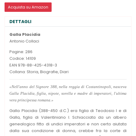
Acquista su Amazon
DETTAGLI
Galla Placidia
Antonio Collaci
Pagine: 286
Codice: 14109
EAN 978-88-425-4318-3
Collana: Storia, Biografie, Diari
«Nell'anno del Signore 388, nella reggia di Costantinopoli, nasceva
Galla Placidia, figlia, nipote, sorella e madre di imperatori, l'ultima
vera principessa romana.»
Galla Placidia (388-450 d.C.) era figlia di Teodosio I e di
Galla, figlia di Valentiniano I. Schiacciata da un albero
genealogico fitto di undici imperatori e non certo aiutata
dalla sua condizione di donna, crebbe fra la corte di