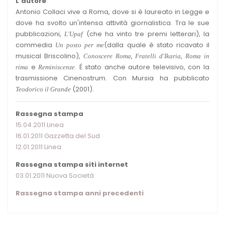
L'autore
Antonio Collaci vive a Roma, dove si è laureato in Legge e
dove ha svolto un'intensa attività giornalistica. Tra le sue
pubblicazioni,
(che ha vinto tre premi letterari), la
L'Upaf
commedia
(dalla quale è stato ricavato il
Un posto per me
musical Briscolino),
,
,
Conoscere Roma
Fratelli d'Ikaria
Roma in
e
. É stato anche autore televisivo, con la
rima
Reminiscenze
trasmissione Cinenostrum. Con Mursia ha pubblicato
(2001).
Teodorico il Grande
Rassegna stampa
15.04.2011 Linea
16.01.2011 Gazzetta del Sud
12.01.2011 Linea
Rassegna stampa siti internet
03.01.2011 Nuova Società
Rassegna stampa anni precedenti