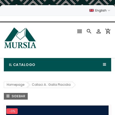
English




IL CATALOGO
Homepage
Collaci A.: Galla Placidia
SIDEBAR
-0%