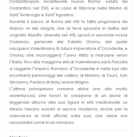
Costantinopoli, incantevole nuova Roma" voluta da
Costantino nel 330, e la casa di Stilicone nella Milano di
Sant''Ambrogio e Sant''Agostino.
Durante il sacco di Roma del 410 fu fatta prigioniera da
Alarico re dei visigoti, che la fece sposare in Gallia dal
cognato Ataulfo. Liberata nel 415, sposò in seconde nozze
Costanzo, generale del fratello Onorio, dal quale
nacquero Valentiniano III, futuro imperatore d''Occidente, e
Onoria, che incoraggerà l''unno Attila a marciare verso
l''Italia. Fino alla maggiore età di Valentiniano sarà Placidia
a reggere l''Impero Romano d''Occidente e nella sua vita
incontrerà personaggi del calibro di Martino di Tours, San
Girolamo, Paolino di Nola, Leone Magno.
L''ultima principessa romana ebbe una vita molto
avventurosa, che favorì la creazione di un alone di
leggenda attorno alla sua figura in età medioevale. Lo
stesso fascino suscitò in epoca moderna, anche per la
mancanza di fonti ufficiali sulla sua, che viene ora
raccontata come in un romanzo.