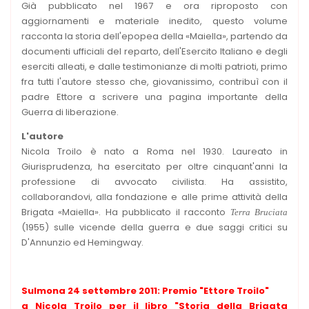
Già pubblicato nel 1967 e ora riproposto con
aggiornamenti e materiale inedito, questo volume
racconta la storia dell'epopea della «Maiella», partendo da
documenti ufficiali del reparto, dell'Esercito Italiano e degli
eserciti alleati, e dalle testimonianze di molti patrioti, primo
fra tutti l'autore stesso che, giovanissimo, contribuì con il
padre Ettore a scrivere una pagina importante della
Guerra di liberazione.
L'autore
Nicola Troilo è nato a Roma nel 1930. Laureato in
Giurisprudenza, ha esercitato per oltre cinquant'anni la
professione di avvocato civilista. Ha assistito,
collaborandovi, alla fondazione e alle prime attività della
Brigata «Maiella». Ha pubblicato il racconto
Terra Bruciata
(1955) sulle vicende della guerra e due saggi critici su
D'Annunzio ed Hemingway.
Sulmona 24 settembre 2011: Premio "Ettore Troilo"
a Nicola Troilo per il libro "Storia della Brigata