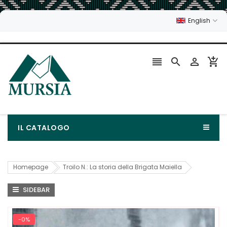
English




IL CATALOGO
Homepage
Troilo N.: La storia della Brigata Maiella
SIDEBAR
-0%