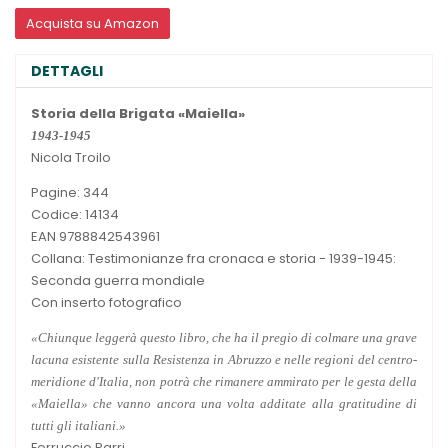
Acquista su Amazon
DETTAGLI
Storia della Brigata «Maiella»
1943-1945
Nicola Troilo
Pagine: 344
Codice: 14134
EAN 9788842543961
Collana: Testimonianze fra cronaca e storia - 1939-1945:
Seconda guerra mondiale
Con inserto fotografico
«Chiunque leggerà questo libro, che ha il pregio di colmare una grave
lacuna esistente sulla Resistenza in Abruzzo e nelle regioni del centro-
meridione d'Italia, non potrà che rimanere ammirato per le gesta della
«Maiella» che vanno ancora una volta additate alla gratitudine di
tutti gli italiani.»
Ferruccio Parri