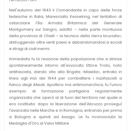
Nell'autunno del 1943 il Comandante in capo delle forze
tedesche in Italia, Maresciallo Kesselring, nel tentativo di
ostacolare l'8a Armata Britannica del Generale
Montgomery sul Sangro, adottò – nella parte montuosa
della provincia di Chieti – la tecnica della «terra bruciata»,
distruggendo oltre venti paesi e abbandonandosi a eccidi
e stragi di civili inermi.
Immediata fu la reazione della popolazione che si strinse
spontaneamente intorno all'avvocato Ettore Troilo, noto
antifascista, dando vita alla Brigata «Maiella», entrata in
linea agli inizi del 1944 per combattere i nazifascisti a
fianco degli Alleati. Apolitica ma antimonarchica, fu l'unico
esempio di formazione partigiana regolarmente
organizzata che operò al di fuori del territorio nel quale si
era costituita: dopo la liberazione dell'Abruzzo proseguì
l'avanzata nelle Marche e in Romagna, entrando per prima
a Bologna e quindi ad Asiago. Le fu riconosciuta la
Medaglia d'Oro al Valor Militare.