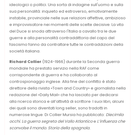
ideologici o politici. Una sorta di indagine sull'uomo e sulla
sua personalità: inquieto ed estroverso, emotivamente
instabile, provinciale nelle sue relazioni affettive, ambizioso
e improvvisatore nei momenti delle scelte decisive. La vita
del Duce si snoda attraverso l'Italia a cavallo tra le due
guerre e alla personalità contraddittoria del capo del
fascismo fanno da contraltare tutte le contraddizioni della
società italiana.
Richard Collier
(1924-1966) durante la Seconda guerra
mondiale ha prestato servizio nella RAF come
corrispondente di guerra e ha collaborato al
controspionaggio inglese. Alla fine del conflitto è stato
direttore della rivista «Town and Country» e giornalista nella
redazione del «Daily Mail» che ha lasciato per dedicarsi
alla ricerca storica e all’attività di scrittore. I suoi libri, alcuni
dei quali sono diventati long seller, sono tradotti in
numerose lingue. Di Collier Mursia ha pubblicato:
Diecimila
occhi. La guerra segreta del Vallo Atlantico
e
L’influenza che
sconvolse il mondo. Storia della spagnola.