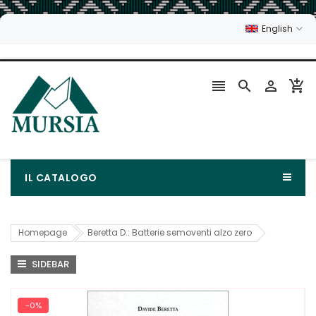
English




IL CATALOGO
Homepage
Beretta D.: Batterie semoventi alzo zero
SIDEBAR
-0%