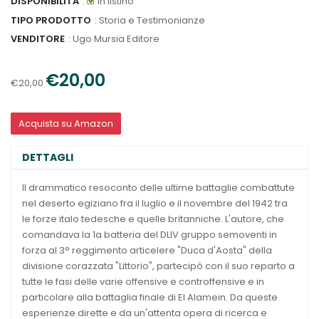
DISPONIBILITÀ
:
In listino
TIPO PRODOTTO
: Storia e Testimonianze
VENDITORE
:
Ugo Mursia Editore
€20,00
€20,00
Acquista su Amazon
DETTAGLI
Il drammatico resoconto delle ultime battaglie combattute
nel deserto egiziano fra il luglio e il novembre del 1942 tra
le forze italo tedesche e quelle britanniche. L'autore, che
comandava la 1a batteria del DLIV gruppo semoventi in
forza al 3° reggimento articelere "Duca d'Aosta" della
divisione corazzata "Littorio", partecipò con il suo reparto a
tutte le fasi delle varie offensive e controffensive e in
particolare alla battaglia finale di El Alamein. Da queste
esperienze dirette e da un'attenta opera di ricerca e