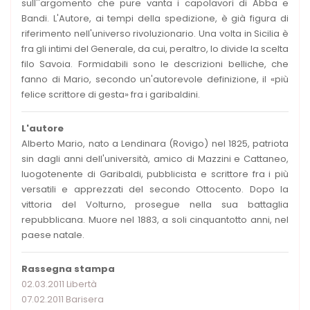
sull''argomento che pure vanta i capolavori di Abba e
Bandi. L'Autore, ai tempi della spedizione, è già figura di
riferimento nell'universo rivoluzionario. Una volta in Sicilia è
fra gli intimi del Generale, da cui, peraltro, lo divide la scelta
filo Savoia. Formidabili sono le descrizioni belliche, che
fanno di Mario, secondo un'autorevole definizione, il «più
felice scrittore di gesta» fra i garibaldini.
L'autore
Alberto Mario, nato a Lendinara (Rovigo) nel 1825, patriota
sin dagli anni dell'università, amico di Mazzini e Cattaneo,
luogotenente di Garibaldi, pubblicista e scrittore fra i più
versatili e apprezzati del secondo Ottocento. Dopo la
vittoria del Volturno, prosegue nella sua battaglia
repubblicana. Muore nel 1883, a soli cinquantotto anni, nel
paese natale.
Rassegna stampa
02.03.2011 Libertà
07.02.2011 Barisera