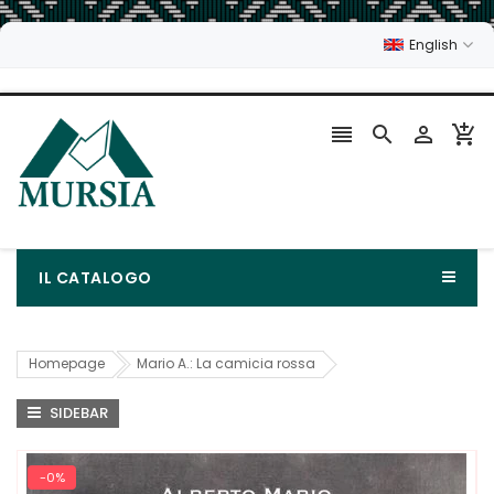
English




IL CATALOGO
Homepage
Mario A.: La camicia rossa
SIDEBAR
-0%