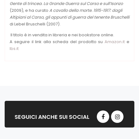
Gente di trincea. La Grande Guerra sul Carso e sull’Isonzo
(2009), e ha curato
A cavallo della morte. 1915-1917: dagli
Altipiani al Carso, gli appunti di guerra del tenente Bruschelli
di Lebel Bruschelli (2007).
Il titolo è in vendita in libreria e nei bookstore online.
A seguire il link alla scheda del prodotto su
Amazon.it
e
Ibs.it
SEGUICI ANCHE SUI SOCIAL