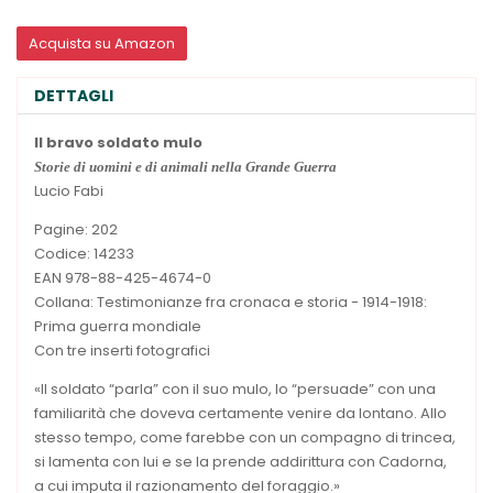
Acquista su Amazon
DETTAGLI
Il bravo soldato mulo
Storie di uomini e di animali nella Grande Guerra
Lucio Fabi
Pagine: 202
Codice: 14233
EAN 978-88-425-4674-0
Collana: Testimonianze fra cronaca e storia - 1914-1918:
Prima guerra mondiale
Con tre inserti fotografici
«Il soldato “parla” con il suo mulo, lo “persuade” con una
familiarità che doveva certamente venire da lontano. Allo
stesso tempo, come farebbe con un compagno di trincea,
si lamenta con lui e se la prende addirittura con Cadorna,
a cui imputa il razionamento del foraggio.»