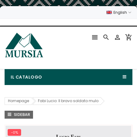
English




IL CATALOGO
Homepage
Fabi Lucio: Il bravo soldato mulo
SIDEBAR
-0%