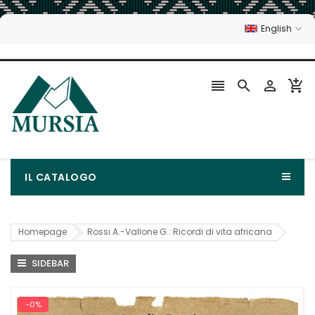
English




IL CATALOGO
Homepage
Rossi A.-Vallone G.: Ricordi di vita africana
SIDEBAR
-0%