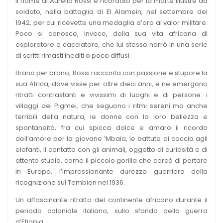
Il nome di Aurelio Rossi è ricordato per la morte illustre da
soldato, nella battaglia di El Alamein, nel settembre del
1942, per cui ricevette una medaglia d’oro al valor militare.
Poco si conosce, invece, della sua vita africana di
esploratore e cacciatore, che lui stesso narrò in una serie
di scritti rimasti inediti o poco diffusi.
Brano per brano, Rossi racconta con passione e stupore la
sua Africa, dove visse per oltre dieci anni, e ne emergono
ritratti contrastanti e vivissimi di luoghi e di persone: i
villaggi dei Pigmei, che seguono i ritmi sereni ma anche
terribili della natura, le donne con la loro bellezza e
spontaneità, fra cui spicca dolce e amaro il ricordo
dell’amore per la giovane ’Mbaia, le battute di caccia agli
elefanti, il contatto con gli animali, oggetto di curiosità e di
attento studio, come il piccolo gorilla che cercò di portare
in Europa, l’impressionante durezza guerriera della
ricognizione sul Tembien nel 1936.
Un affascinante ritratto del continente africano durante il
periodo coloniale italiano, sullo sfondo della guerra
d’Etiopia.