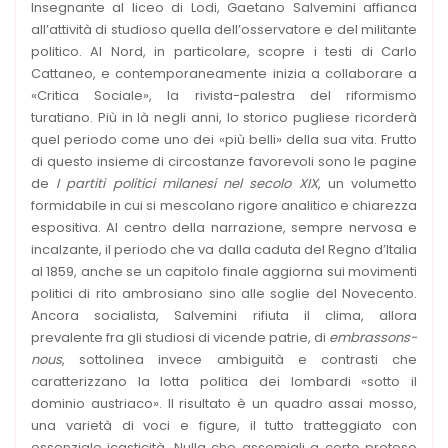
Insegnante al liceo di Lodi, Gaetano Salvemini affianca
all’attività di studioso quella dell’osservatore e del militante
politico. Al Nord, in particolare, scopre i testi di Carlo
Cattaneo, e contemporaneamente inizia a collaborare a
«Critica Sociale», la rivista-palestra del riformismo
turatiano. Più in là negli anni, lo storico pugliese ricorderà
quel periodo come uno dei «più belli» della sua vita. Frutto
di questo insieme di circostanze favorevoli sono le pagine
de
I partiti politici milanesi nel secolo XIX
, un volumetto
formidabile in cui si mescolano rigore analitico e chiarezza
espositiva. Al centro della narrazione, sempre nervosa e
incalzante, il periodo che va dalla caduta del Regno d’Italia
al 1859, anche se un capitolo finale aggiorna sui movimenti
politici di rito ambrosiano sino alle soglie del Novecento.
Ancora socialista, Salvemini rifiuta il clima, allora
prevalente fra gli studiosi di vicende patrie, di
embrassons-
nous
, sottolinea invece ambiguità e contrasti che
caratterizzano la lotta politica dei lombardi «sotto il
dominio austriaco». Il risultato è un quadro assai mosso,
una varietà di voci e figure, il tutto tratteggiato con
essenziale icasticità. Nulla che assomigli a certo preteso