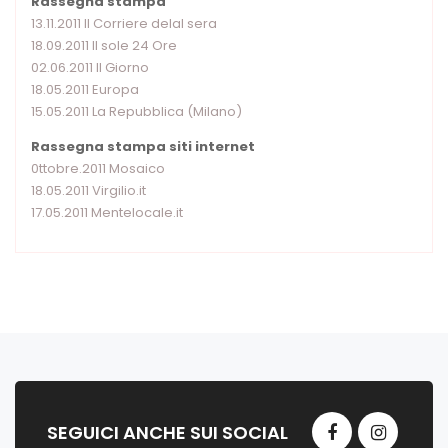
Rassegna stampa
13.11.2011 Il Corriere delal sera
18.09.2011 Il sole 24 Ore
02.06.2011 Il Giorno
18.05.2011 Europa
15.05.2011 La Repubblica (Milano)
Rassegna stampa siti internet
0ttobre.2011 Mosaico
18.05.2011 Virgilio.it
17.05.2011 Mentelocale.it
SEGUICI ANCHE SUI SOCIAL