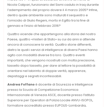
Nicola Calipari, funzionario del Sismi caduto in Iraq durante
l’adempimento del proprio dovere il 4 marzo 2005? Infine,
dentro quale ambiente sono maturati il sequestro e
l’omicidio di Giulio Regeni, morto in Egitto tra la fine di
gennaio e l’inizio di febbraio 2016?
Quattro vicende che appartengono alla storia del nostro
Paese, quattro «misteri di Stato» su cui da anni si attende
ancora di conoscere la verità. Quattro storie differenti,
dietro le quali i servizi di intelligence di diversi Paesi hanno
agito con modalità diverse tra loro. Quattro eventi
importanti, che vengono ricostruiti con molta precisione,
tassello dopo tassello, per dare al lettore la possibilità di
orientarsi nel labirinto di doppie verità, apparenze,
depistaggi e segreti inconfessabili.
Andrea Foffano
è docente di Sicurezza e Intelligence
presso la Scuola di Competizione Economica
Internazionale di Venezia ASCE, docente presso l’Istituto
Superiore per Operatori di Polizia Locale ANVU-ISOPOL,
formatore accreditato presso EUPOLIS-Lombardia,