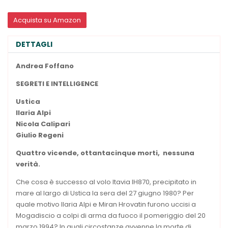
Acquista su Amazon
DETTAGLI
Andrea Foffano
SEGRETI E
INTELLIGENCE
Ustica
Ilaria Alpi
Nicola Calipari
Giulio Regeni
Quattro vicende, ottantacinque morti,
nessuna
verità.
Che cosa è successo al volo Itavia IH870, precipitato in
mare al largo di Ustica la sera del 27 giugno 1980? Per
quale motivo Ilaria Alpi e Miran Hrovatin furono uccisi a
Mogadiscio a colpi di arma da fuoco il pomeriggio del 20
marzo 1994? In quali circostanze avvenne la morte di