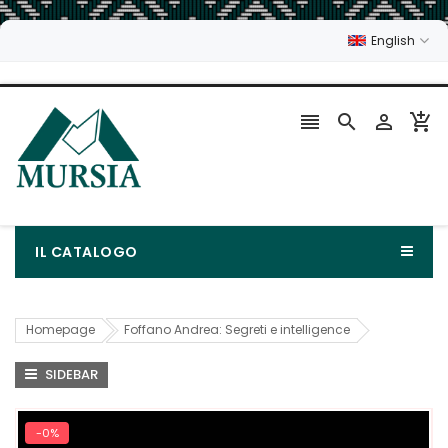
English




IL CATALOGO
Homepage
Foffano Andrea: Segreti e intelligence
SIDEBAR
-0%