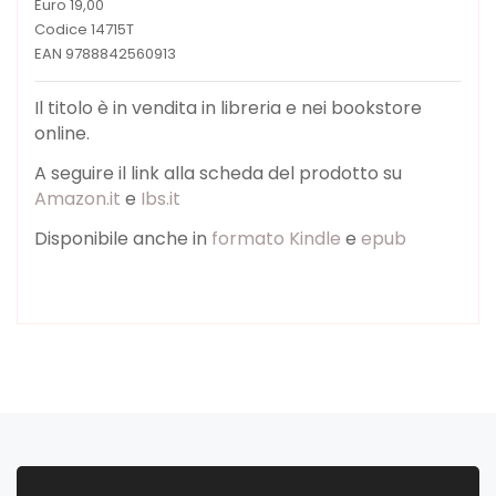
Euro 19,00
Codice 14715T
EAN 9788842560913
Il titolo è in vendita in libreria e nei bookstore
online.
A seguire il link alla scheda del prodotto su
Amazon.it
e
Ibs.it
Disponibile anche in
formato Kindle
e
epub