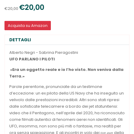
€20,00
€20,00
Acquista su Amazon
DETTAGLI
Alberto Negri - Sabrina Pieragostini
UFO
PARLANO I PILOTI
«Era un oggetto reale e io l’ho visto.
Non veniva dalla
Terra.»
Parole perentorie, pronunciate da un testimone
d’eccezione: un ex pilota della US Navy che ha inseguito un
velivolo dalle prestazioni incredibili. Altri sono stati ripresi
dalle sofisticate telecamere a bordo dei jet statunitensi:
video che il Pentagono, nell’aprile del 2020, ha riconosciuto
come filmati autentici di fenomeni aerei non identificati. Gli
UFO, insomma, non sono più miti o fantasie, ma realtà per
ora senza spiegazione. E gli incontri in volo dei
della
top gun