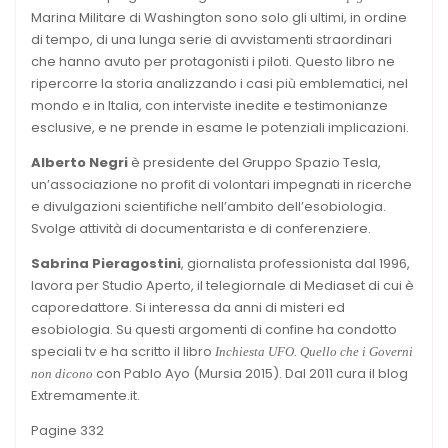
Marina Militare di Washington sono solo gli ultimi, in ordine
di tempo, di una lunga serie di avvistamenti straordinari
che hanno avuto per protagonisti i piloti. Questo libro ne
ripercorre la storia analizzando i casi più emblematici, nel
mondo e in Italia, con interviste inedite e testimonianze
esclusive, e ne prende in esame le potenziali implicazioni.
Alberto Negri
è presidente del Gruppo Spazio Tesla,
un’associazione no profit di volontari impegnati in ricerche
e divulgazioni scientifiche nell’ambito dell’esobiologia.
Svolge attività di documentarista e di conferenziere.
Sabrina Pieragostini
, giornalista professionista dal 1996,
lavora per Studio Aperto, il telegiornale di Mediaset di cui è
caporedattore. Si interessa da anni di misteri ed
esobiologia. Su questi argomenti di confine ha condotto
speciali tv e ha scritto il libro
Inchiesta UFO. Quello che i Governi
con Pablo Ayo (Mursia 2015). Dal 2011 cura il blog
non dicono
Extremamente.it.
Pagine 332