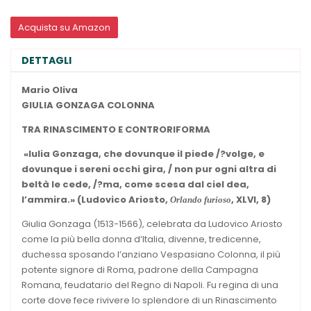
Acquista su Amazon
DETTAGLI
Mario Oliva
GIULIA GONZAGA COLONNA
TRA RINASCIMENTO
E CONTRORIFORMA
«Iulia Gonzaga, che dovunque il piede /?volge, e
dovunque i sereni occhi gira, / non pur ogni altra di
beltà le cede, /?ma, come scesa dal ciel dea,
l’ammira.»
(Ludovico Ariosto,
, XLVI, 8)
Orlando furioso
Giulia Gonzaga (1513-1566), celebrata da Ludovico Ariosto
come la più bella donna d’Italia, divenne, tredicenne,
duchessa sposando l’anziano Vespasiano Colonna, il più
potente signore di Roma, padrone della Campagna
Romana, feudatario del Regno di Napoli. Fu regina di una
corte dove fece rivivere lo splendore di un Rinascimento