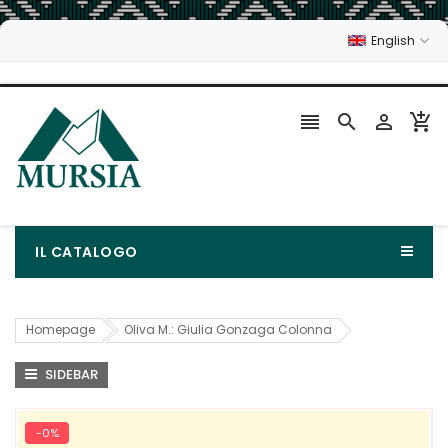
English




IL CATALOGO
Homepage
Oliva M.: Giulia Gonzaga Colonna
SIDEBAR
-0%