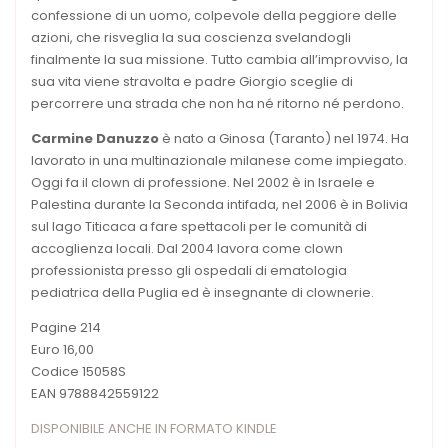
confessione di un uomo, colpevole della peggiore delle
azioni, che risveglia la sua coscienza svelandogli
finalmente la sua missione. Tutto cambia all’improvviso, la
sua vita viene stravolta e padre Giorgio sceglie di
percorrere una strada che non ha né ritorno né perdono.
Carmine Danuzzo
è nato a Ginosa (Taranto) nel 1974. Ha
lavorato in una multinazionale milanese come impiegato.
Oggi fa il clown di professione. Nel 2002 è in Israele e
Palestina durante la Seconda intifada, nel 2006 è in Bolivia
sul lago Titicaca a fare spettacoli per le comunità di
accoglienza locali. Dal 2004 lavora come clown
professionista presso gli ospedali di ematologia
pediatrica della Puglia ed è insegnante di clownerie.
Pagine 214
Euro 16,00
Codice 15058S
EAN 9788842559122
DISPONIBILE ANCHE IN FORMATO KINDLE