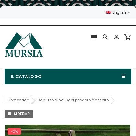
English




IL CATALOGO
Homepage
Danuzzo Mino: Ogni peccato è assolto
SIDEBAR
-0%