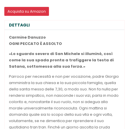
Acquista su Amazon
DETTAGLI
Carmine Danuzzo
OGNI PECCATO È
ASSOLTO
«Lo sguardo severo
di San Michele si illuminò,
così
come la sua spada
pronta a trafiggere
la testa di
Satana,
sottomessa alla sua forza.»
Parroco per necessità e non per vocazione, padre Giorgio
amministra la sua chiesa e la sua piccola famiglia, quella
della santa messa delle 7,30, a modo suo. Non fa nulla per
rendersi simpatico, non nasconde i suoi vizi, parla in modo
colorito e, nonostante il suo ruolo, non si adegua alla
morale universalmente riconosciuta. Ogni mattina si
domanda quale sia lo scopo della sua vita e ogni volta,
volutamente, se ne dimentica per riprendere il suo
quotidiano tran tran. Finché un giorno ascolta la cruda