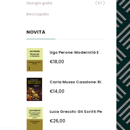
Giungla gialla
( 57 )
Beccogiallo
NOVITÀ
Ugo Perone: Modernità E Memoria
€18,00
Carla Musso Casalone: Ritratto Di Una Monaca Ribelle. Brigida Franzone,...
€14,00
Luca Grecchi: Gli Scritti Perduti Di Aristotele. Ipotesi Di Ricostruzione
€26,00