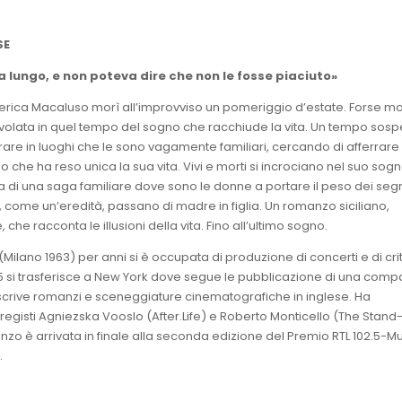
SE
a lungo,
e non poteva dire che non
le fosse piaciuto»
rica Macaluso morì all’improvviso un pomeriggio d’estate. Forse mor
ivolata in quel tempo del sogno che racchiude la vita. Un tempo sos
errare in luoghi che le sono vagamente familiari, cercando di afferrare i
 che ha reso unica la sua vita. Vivi e morti si incrociano nel suo sog
 di una saga familiare dove sono le donne a portare il peso dei segr
, come un’eredità, passano di madre in figlia. Un romanzo siciliano,
che racconta le illusioni della vita. Fino all’ultimo sogno.
(Milano 1963) per anni si è occupata di produzione di concerti e di cri
5 si trasferisce a New York dove segue le pubblicazione di una com
 scrive romanzi e sceneggiature cinematografiche in inglese. Ha
 registi Agniezska Vooslo (After.Life) e Roberto Monticello (The Stand-
o è arrivata in finale alla seconda edizione del Premio RTL 102.5-Mu
.