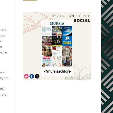
ì, o
peso
l
no
eti e
tica
pagnia
in).
rsia.