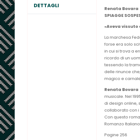
DETTAGLI
Renata Bovara
SPIAGGE SOSPE
«Aveva vissuto 
La marchesa Fede
forse era solo sc
in cui si trova a 
ricordo di un uomo
tessendo la trama
delle rinunce che
magico e carnale, 
Renata Bovara
musicale. Nel 199
di design online,
collaborato con i
Con questo romanz
Romanzo Italiano
Pagine 256