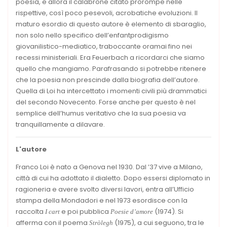
poesia, e allora il calabrone citato prorompe nelle
rispettive, così poco pesevoli, acrobatiche evoluzioni. Il
maturo esordio di questo autore è elemento di sbaraglio,
non solo nello specifico dell’enfantprodigismo
giovanilistico-mediatico, traboccante oramai fino nei
recessi ministeriali. Era Feuerbach a ricordarci che siamo
quello che mangiamo. Parafrasando si potrebbe ritenere
che la poesia non prescinde dalla biografia dell’autore.
Quella di Loi ha intercettato i momenti civili più drammatici
del secondo Novecento. Forse anche per questo è nel
semplice dell’humus veritativo che la sua poesia va
tranquillamente a dilavare.
L'autore
Franco Loi è nato a Genova nel 1930. Dal ’37 vive a Milano,
città di cui ha adottato il dialetto. Dopo essersi diplomato in
ragioneria e avere svolto diversi lavori, entra all’Ufficio
stampa della Mondadori e nel 1973 esordisce con la
raccolta
e poi pubblica
(1974). Si
I cart
Poesie d’amore
afferma con il poema
(1975), a cui seguono, tra le
Stròlegh