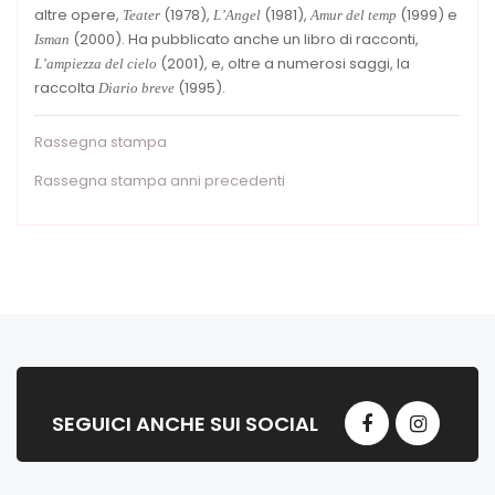
altre opere,
(1978),
(1981),
(1999) e
Teater
L’Angel
Amur del temp
(2000). Ha pubblicato anche un libro di racconti,
Isman
(2001), e, oltre a numerosi saggi, la
L’ampiezza del cielo
raccolta
(1995).
Diario breve
Rassegna stampa
Rassegna stampa anni precedenti
SEGUICI ANCHE SUI SOCIAL