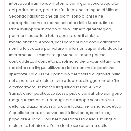
interseca il parmense materno con il genovese acquisito
del padre, sardo, per dare frutto poi nella lingua di Milano.
Secondo l’assunto che gli idiomi sono di chi se ne
appropria, come le donne nel ratto delle Sabine, fino a
farne sviluppare in modo nuovo l’albero genealogico,
parimenti accade a Loi, in poesia, con il dialetto
mediolanense. Ancora, così come si dice che il calabrone
non ha la struttura per volare ma lui non sapendolo decolla
liberamente, similmente qui viene, in modo palese,
contraddetto il concetto pasoliniano della «garrulitas», che
darebbe alla lingua utilizzata da Loi non molte poetiche
speranze. Loi diluisce il principio della forza di gravità insita
nelle parole del dialetto che adopera, alleggerendole fino
a trasformare un masso linguistico in una «Nike di
Samotracia» poetica. Le stesse pietre verbali che spingono
magari facilmente a immaginare il troppo scontato rito
della lapidazione possono dare luogo, se la mano poetica
è quella buona, a una verticalità lievitante, scontrosa,
popolare e lirica. Così nella pesantezza della sua lingua
dialettale, Loi infonde l’altrettanto suo pneuma della