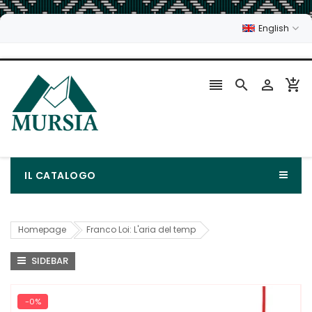
English




IL CATALOGO
Homepage
Franco Loi: L'aria del temp
SIDEBAR
-0%