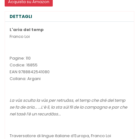
Acquista su Amazon
DETTAGLI
L'aria del temp
Franco Loi
Pagine: 110
Codice: 16855
EAN 9788842541080
Collana: Argani
La vûs sculta la vûs per retruâss, el temp che dré del temp
se fa de aria... ...L’è lì, la sta sül fil de la campagna e par che
nel tasè l’è un recurdâss...
Traversatore di lingue italiane d’Europa, Franco Loi