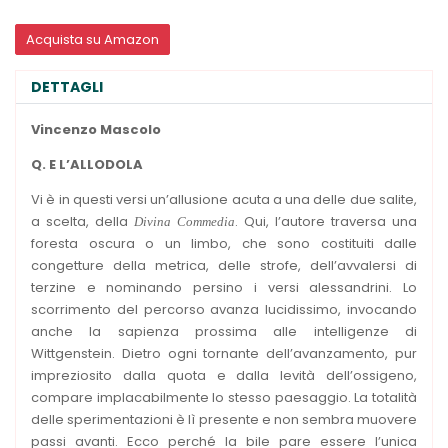
Acquista su Amazon
DETTAGLI
Vincenzo Mascolo
Q.
E L’ALLODOLA
Vi è in questi versi un’allusione acuta a una delle due salite,
a scelta, della
. Qui, l’autore traversa una
Divina Commedia
foresta oscura o un limbo, che sono costituiti dalle
congetture della metrica, delle strofe, dell’avvalersi di
terzine e nominando persino i versi alessandrini. Lo
scorrimento del percorso avanza lucidissimo, invocando
anche la sapienza prossima alle intelligenze di
Wittgenstein. Dietro ogni tornante dell’avanzamento, pur
impreziosito dalla quota e dalla levità dell’ossigeno,
compare implacabilmente lo stesso paesaggio. La totalità
delle sperimentazioni è lì presente e non sembra muovere
passi avanti. Ecco perché la bile pare essere l’unica