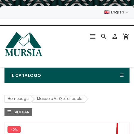
English




IL CATALOGO
Homepage
Mascolo V.: Q e l'allodola
SIDEBAR
-0%