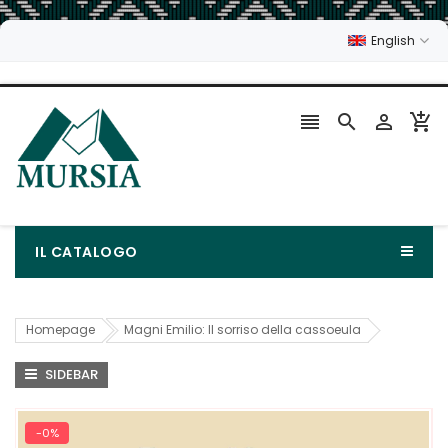
English




IL CATALOGO
Homepage
Magni Emilio: Il sorriso della cassoeula
SIDEBAR
-0%