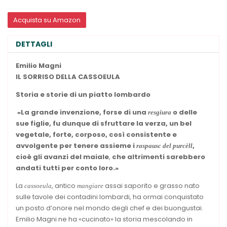
Acquista su Amazon
DETTAGLI
Emilio Magni
IL SORRISO
DELLA CASSOEULA
Storia e storie
di un piatto lombardo
«La grande invenzione, forse di una
o delle
resgiura
sue figlie, fu dunque di sfruttare la verza, un bel
vegetale, forte, corposo, così consistente e
avvolgente per tenere assieme i
,
raspausc del purcèll
cioè gli avanzi del maiale
,
che altrimenti sarebbero
andati tutti per conto loro.»
La
, antico
assai saporito e grasso nato
cassoeula
mangiare
sulle tavole dei contadini lombardi, ha ormai conquistato
un posto d’onore nel mondo degli chef e dei buongustai.
Emilio Magni ne ha «cucinato» la storia mescolando in