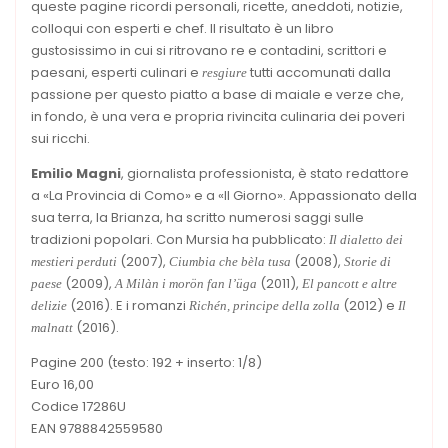
queste pagine ricordi personali, ricette, aneddoti, notizie,
colloqui con esperti e chef. Il risultato è un libro
gustosissimo in cui si ritrovano re e contadini, scrittori e
paesani, esperti culinari e
tutti accomunati dalla
resgiure
passione per questo piatto a base di maiale e verze che,
in fondo, è una vera e propria rivincita culinaria dei poveri
sui ricchi.
Emilio Magni
, giornalista professionista, è stato redattore
a «La Provincia di Como» e a «Il Giorno». Appassionato della
sua terra, la Brianza, ha scritto numerosi saggi sulle
tradizioni popolari. Con Mursia ha pubblicato:
Il dialetto dei
(2007),
(2008),
me
stieri perduti
Ciumbia che bèla
tusa
Storie di
(2009),
(2011),
paese
A Milàn i morön fan l’üga
El pancott e
altre
(2016). E i romanzi
(2012) e
delizie
Richén, principe della zolla
Il
(2016).
malnatt
Pagine 200 (testo: 192 + inserto: 1/8)
Euro 16,00
Codice 17286U
EAN 9788842559580