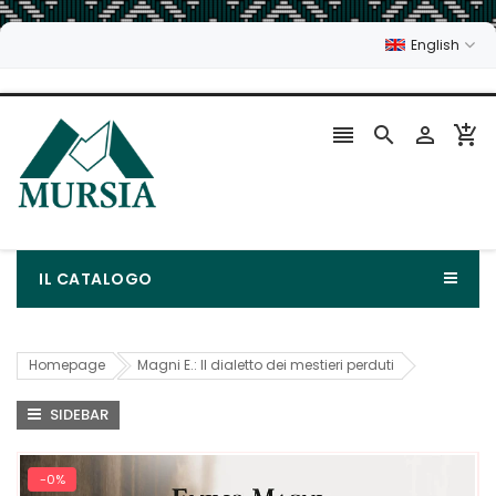
English




IL CATALOGO
Homepage
Magni E.: Il dialetto dei mestieri perduti
SIDEBAR
-0%