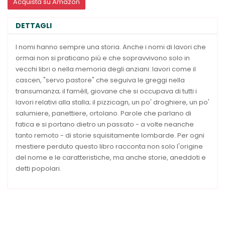
Acquista su Amazon
DETTAGLI
I nomi hanno sempre una storia. Anche i nomi di lavori che
ormai non si praticano più e che sopravvivono solo in
vecchi libri o nella memoria degli anziani: lavori come il
cascen, "servo pastore" che seguiva le greggi nella
transumanza; il famèll, giovane che si occupava di tutti i
lavori relativi alla stalla; il pizzicagn, un po' droghiere, un po'
salumiere, panettiere, ortolano. Parole che parlano di
fatica e si portano dietro un passato - a volte neanche
tanto remoto - di storie squisitamente lombarde. Per ogni
mestiere perduto questo libro racconta non solo l'origine
del nome e le caratteristiche, ma anche storie, aneddoti e
detti popolari.