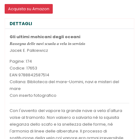
Acquista su Amazon
DETTAGLI
Gli ultimi mohicani degli oceani
Rassegna delle navi scuola a vela in servizio
Jacek E. Palkiewicz
Pagine: 174
Codice: 17653
EAN 9788842587514
Collana: Biblioteca del mare-Uomini, navi e misteri del
mare
Con inserto fotografico
Con l'avvento del vapore la grande nave a vela d'altura
volse al tramonto. Non valsero a salvarla né la squisita
eleganza dello scafo e la snellezza delle forme, né
l'armonia di linee delle alberature. Il processo di
sostituzione della vela col vapore era ormai irreversibile