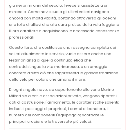
già nei primi anni del secolo. Invece si assistette a un
miracolo. Come navi scuola gli ultimi velieri navigano
ancora con molta vitalità, portando attraverso gli oceani
una folla di allievi che alla dura pratica della vela foggiano
il loro carattere e acquisiscono le necessarie conoscenze
professionali.
Questo libro, che costituisce una rassegna completa dei
velieri attualmente in servizio, vuole essere anche una
testimonianza di quella continuità etica che
contraddistingue la vita marinaresca, e un omaggio
concreto a tutto ciò che rappresenta la grande tradizione
della vela per coloro che amano il mare.
Di ogni singola nave, sia appartenente alle varie Marine
Militari sia a enti e associazioni private, vengono riportati i
dati di costruzione, l'armamento, le caratteristiche salienti;
indicati i passaggi di proprietà, i cambi di bandiera, il
numero dei componenti l'equipaggio; ricordate le
principali crociere e le traversate più veloci.