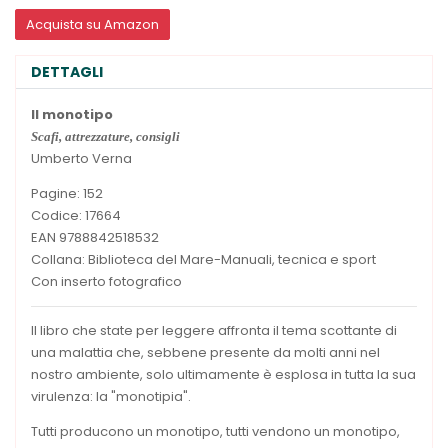
Acquista su Amazon
DETTAGLI
Il monotipo
Scafi, attrezzature, consigli
Umberto Verna
Pagine: 152
Codice: 17664
EAN 9788842518532
Collana: Biblioteca del Mare-Manuali, tecnica e sport
Con inserto fotografico
Il libro che state per leggere affronta il tema scottante di
una malattia che, sebbene presente da molti anni nel
nostro ambiente, solo ultimamente è esplosa in tutta la sua
virulenza: la "monotipia".
Tutti producono un monotipo, tutti vendono un monotipo,