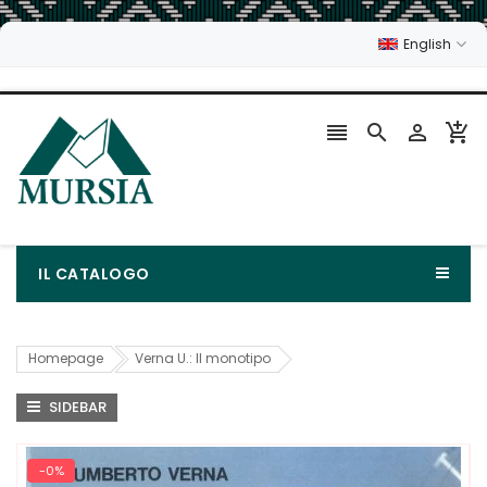
English




IL CATALOGO
Homepage
Verna U.: Il monotipo
SIDEBAR
-0%