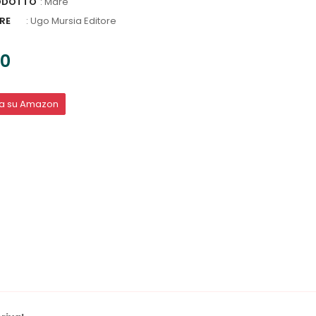
ODOTTO
: Mare
RE
:
Ugo Mursia Editore
30
ta su Amazon