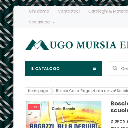
Chi siamo
Contattaci
Cataloghi & Materia
Scolastica
IL CATALOGO
Homepage
Boscia Carlo: Ragazzi, alla deriva! Scuola
Boscia
-0%
scuola
DISPONIB