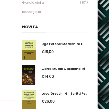
Giungla gialla
( 57 )
Beccogiallo
NOVITÀ
Ugo Perone: Modernità E Memoria
€18,00
Carla Musso Casalone: Ritratto Di Una Monaca Ribelle. Brigida Franzone,...
€14,00
Luca Grecchi: Gli Scritti Perduti Di Aristotele. Ipotesi Di Ricostruzione
€26,00