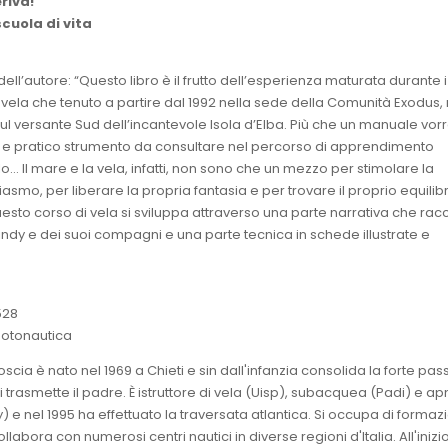
riva!
scuola di vita
ell’autore: “Questo libro è il frutto dell’esperienza maturata durante i
 vela che tenuto a partire dal 1992 nella sede della Comunità Exodus, 
sul versante Sud dell’incantevole Isola d’Elba. Più che un manuale vorr
e e pratico strumento da consultare nel percorso di apprendimento
lo… Il mare e la vela, infatti, non sono che un mezzo per stimolare la
siasmo, per liberare la propria fantasia e per trovare il proprio equilib
Questo corso di vela si sviluppa attraverso una parte narrativa che ra
indy e dei suoi compagni e una parte tecnica in schede illustrate e
528
motonautica
scia è nato nel 1969 a Chieti e sin dall'infanzia consolida la forte pas
i trasmette il padre. È istruttore di vela (Uisp), subacquea (Padi) e a
 nel 1995 ha effettuato la traversata atlantica. Si occupa di formaz
collabora con numerosi centri nautici in diverse regioni d'Italia. All'inizi