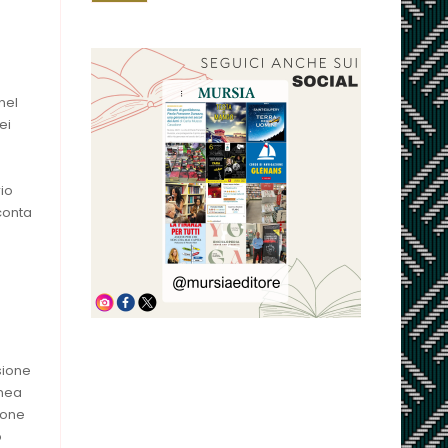
nel
ei
rio
cconta
sione
pnea
ione
o