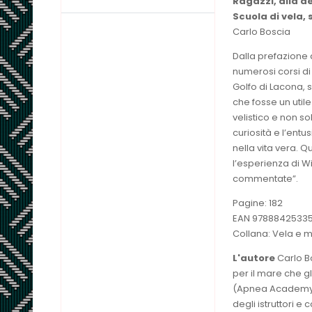
Ragazzi, alla de
Scuola di vela, 
Carlo Boscia
Dalla prefazione d
numerosi corsi di
Golfo di Lacona, 
che fosse un util
velistico e non so
curiosità e l’entu
nella vita vera. 
l’esperienza di W
commentate”.
Pagine: 182
EAN 9788842533
Collana: Vela e 
L'autore
Carlo Bo
per il mare che gl
(Apnea Academy) e
degli istruttori e 