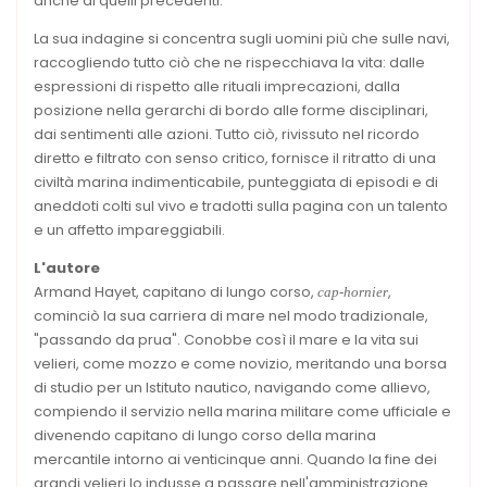
anche di quelli precedenti.
La sua indagine si concentra sugli uomini più che sulle navi,
raccogliendo tutto ciò che ne rispecchiava la vita: dalle
espressioni di rispetto alle rituali imprecazioni, dalla
posizione nella gerarchi di bordo alle forme disciplinari,
dai sentimenti alle azioni. Tutto ciò, rivissuto nel ricordo
diretto e filtrato con senso critico, fornisce il ritratto di una
civiltà marina indimenticabile, punteggiata di episodi e di
aneddoti colti sul vivo e tradotti sulla pagina con un talento
e un affetto impareggiabili.
L'autore
Armand Hayet, capitano di lungo corso,
,
cap-hornier
cominciò la sua carriera di mare nel modo tradizionale,
"passando da prua". Conobbe così il mare e la vita sui
velieri, come mozzo e come novizio, meritando una borsa
di studio per un Istituto nautico, navigando come allievo,
compiendo il servizio nella marina militare come ufficiale e
divenendo capitano di lungo corso della marina
mercantile intorno ai venticinque anni. Quando la fine dei
grandi velieri lo indusse a passare nell'amministrazione