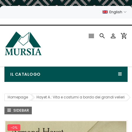
English




IL CATALOGO
Homepage
Hayet A.: Vita e costumi a bordo dei grandi velieri
SIDEBAR
-0%