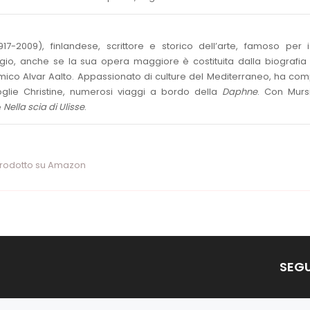
917-2009), finlandese, scrittore e storico dell’arte, famoso per 
ggio, anche se la sua opera maggiore è costituita dalla biografia 
mico Alvar Aalto. Appassionato di culture del Mediterraneo, ha com
glie Christine, numerosi viaggi a bordo della
Daphne
. Con Murs
e
Nella scia di Ulisse
.
prodotto su Amazon
SEGU