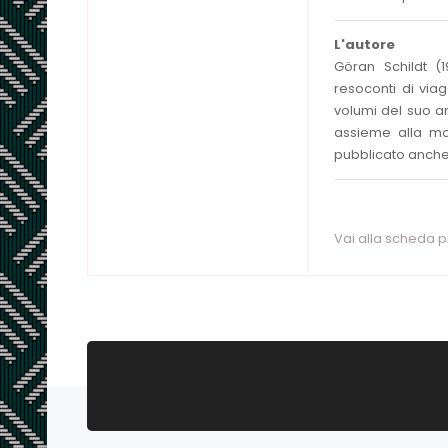
L'autore
Göran Schildt (1
resoconti di via
volumi del suo a
assieme alla mo
pubblicato anch
Vai alla scheda 