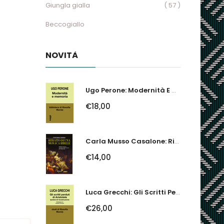
Giungla gialla
( 57 )
Beccogiallo
NOVITÀ
Ugo Perone: Modernità E Memoria
€18,00
Carla Musso Casalone: Ritratto Di Una Monaca Ribelle. Brigida Franzone,...
€14,00
Luca Grecchi: Gli Scritti Perduti Di Aristotele. Ipotesi Di Ricostruzione
€26,00