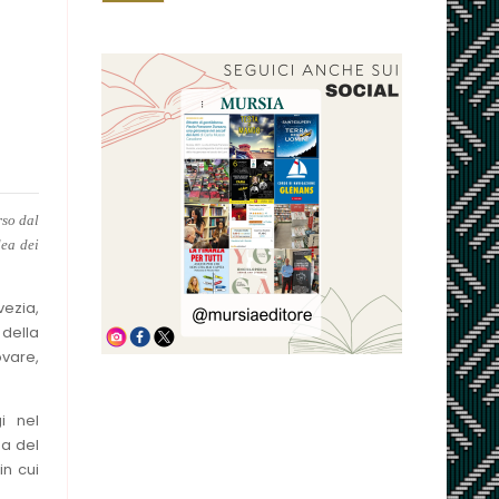
rso dal
dea dei
ezia,
 della
ovare,
i nel
ma del
in cui