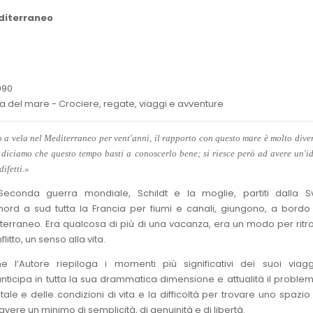
diterraneo
990
ca del mare - Crociere, regate, viaggi e avventure
a vela nel Mediterraneo per vent'anni, il rapporto con questo mare è molto dive
diciamo che questo tempo basti a conoscerlo bene; si riesce però ad avere un'i
difetti.»
conda guerra mondiale, Schildt e la moglie, partiti dalla Sv
nord a sud tutta la Francia per fiumi e canali, giungono, a bordo
iterraneo. Era qualcosa di più di una vacanza, era un modo per ritr
litto, un senso alla vita.
e l’Autore riepiloga i momenti più significativi dei suoi viagg
nticipa in tutta la sua drammatica dimensione e attualità il proble
e e delle condizioni di vita e la difficoltà per trovare uno spazio 
avere un minimo di semplicità, di genuinità e di libertà.