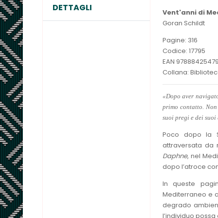
DETTAGLI
Vent'anni di Me
Goran Schildt
Pagine: 316
Codice: 17795
EAN 9788842547
Collana: Bibliote
«Dopo aver navigato 
primo contatto. Non 
suoi pregi e dei suoi 
Poco dopo la Se
attraversata da 
Daphne
, nel Med
dopo l’atroce conf
In queste pagin
Mediterraneo e a
degrado ambiental
l’individuo possa 