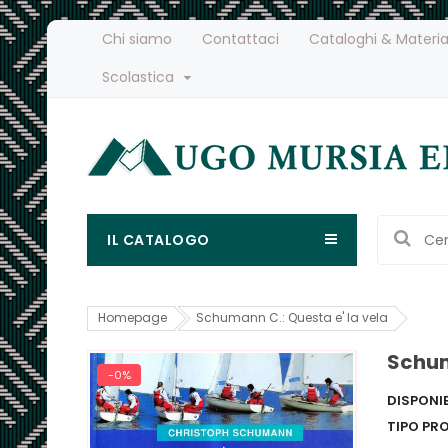
Chi siamo
Contattaci
Cataloghi & Materia
Scolastica
IL CATALOGO
Homepage
Schumann C.: Questa e' la vela
Schum
-0%
DISPONIB
TIPO PR