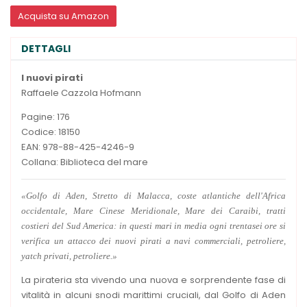
Acquista su Amazon
DETTAGLI
I nuovi pirati
Raffaele Cazzola Hofmann
Pagine: 176
Codice: 18150
EAN: 978-88-425-4246-9
Collana: Biblioteca del mare
«Golfo di Aden, Stretto di Malacca, coste atlantiche dell'Africa
occidentale, Mare Cinese Meridionale, Mare dei Caraibi, tratti
costieri del Sud America: in questi mari in media ogni trentasei ore si
verifica un attacco dei nuovi pirati a navi commerciali, petroliere,
yatch privati, petroliere.»
La pirateria sta vivendo una nuova e sorprendente fase di
vitalità in alcuni snodi marittimi cruciali, dal Golfo di Aden