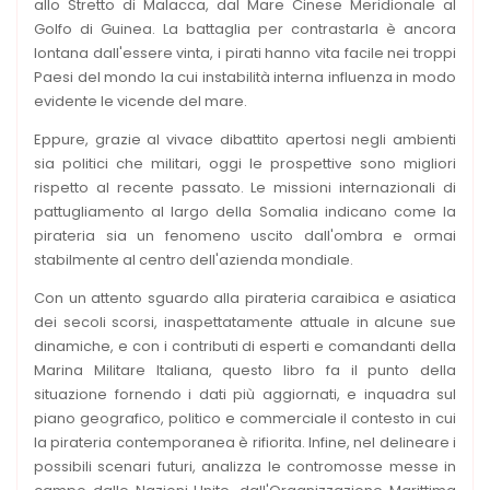
allo Stretto di Malacca, dal Mare Cinese Meridionale al
Golfo di Guinea. La battaglia per contrastarla è ancora
lontana dall'essere vinta, i pirati hanno vita facile nei troppi
Paesi del mondo la cui instabilità interna influenza in modo
evidente le vicende del mare.
Eppure, grazie al vivace dibattito apertosi negli ambienti
sia politici che militari, oggi le prospettive sono migliori
rispetto al recente passato. Le missioni internazionali di
pattugliamento al largo della Somalia indicano come la
pirateria sia un fenomeno uscito dall'ombra e ormai
stabilmente al centro dell'azienda mondiale.
Con un attento sguardo alla pirateria caraibica e asiatica
dei secoli scorsi, inaspettatamente attuale in alcune sue
dinamiche, e con i contributi di esperti e comandanti della
Marina Militare Italiana, questo libro fa il punto della
situazione fornendo i dati più aggiornati, e inquadra sul
piano geografico, politico e commerciale il contesto in cui
la pirateria contemporanea è rifiorita. Infine, nel delineare i
possibili scenari futuri, analizza le contromosse messe in