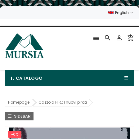
English




IL CATALOGO
Homepage
Cazzola H.R.: I nuovi pirati
SIDEBAR
-0%