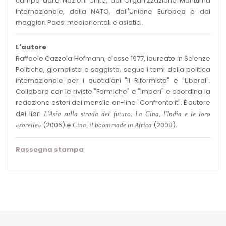
campo dalle Nazioni Unite, dall'Organizzazione Marittima
Internazionale, dalla NATO, dall'Unione Europea e dai
maggiori Paesi mediorientali e asiatici.
L'autore
Raffaele Cazzola Hofmann, classe 1977, laureato in Scienze
Politiche, giornalista e saggista, segue i temi della politica
internazionale per i quotidiani "Il Riformista" e "Liberal".
Collabora con le riviste "Formiche" e "Imperi" e coordina la
redazione esteri del mensile on-line "Confronto.it". È autore
dei libri
L'Asia sulla strada del futuro. La Cina, l'India e le loro
(2006) e
(2008).
«sorelle»
Cina, il boom made in Africa
Rassegna stampa