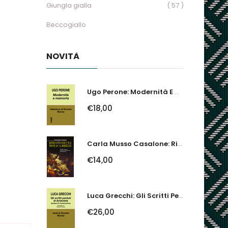
Giungla gialla
( 57 )
Beccogiallo
NOVITÀ
Ugo Perone: Modernità E Memoria
€18,00
Carla Musso Casalone: Ritratto Di Una Monaca Ribelle. Brigida Franzone,...
€14,00
Luca Grecchi: Gli Scritti Perduti Di Aristotele. Ipotesi Di Ricostruzione
€26,00