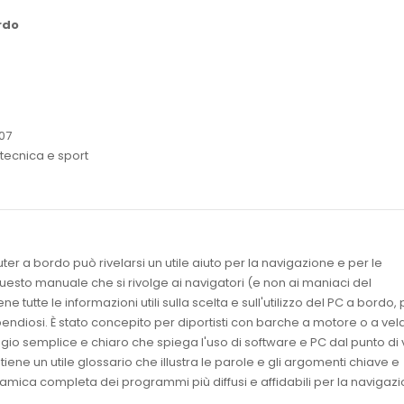
rdo
07
 tecnica e sport
er a bordo può rivelarsi un utile aiuto per la navigazione e per le
esto manuale che si rivolge ai navigatori (e non ai maniaci del
e tutte le informazioni utili sulla scelta e sull'utilizzo del PC a bordo, 
spendiosi. È stato concepito per diportisti con barche a motore o a vel
ggio semplice e chiaro che spiega l'uso di software e PC dal punto di 
tiene un utile glossario che illustra le parole e gli argomenti chiave e
ica completa dei programmi più diffusi e affidabili per la navigazi