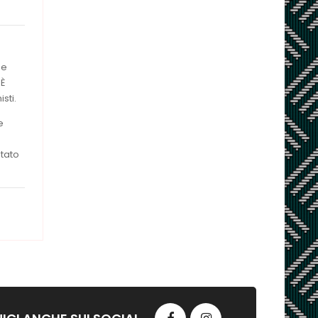
me
 È
sti.
e
stato