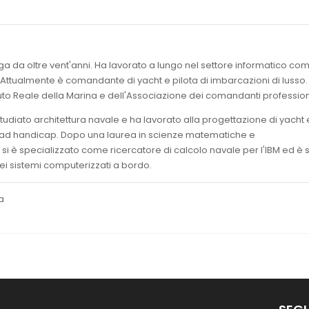
ga da oltre vent'anni. Ha lavorato a lungo nel settore informatico co
tualmente è comandante di yacht e pilota di imbarcazioni di lusso.
uto Reale della Marina e dell'Associazione dei comandanti professioni
tudiato architettura navale e ha lavorato alla progettazione di yacht 
e ad handicap. Dopo una laurea in scienze matematiche e
 si è specializzato come ricercatore di calcolo navale per l'IBM ed è 
dei sistemi computerizzati a bordo.
a