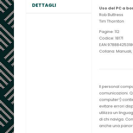
DETTAGLI
Uso del PC a bo
Rob Buttress
Tim Thornton
Pagine: 112
Codice: 18171
EAN 97888425318
Collana: Manuali,
Il personal comput
comunicazioni. Qu
computer!) contien
evitare errori di
utilizza un lingua
di chi naviga. Con
anche una panoram