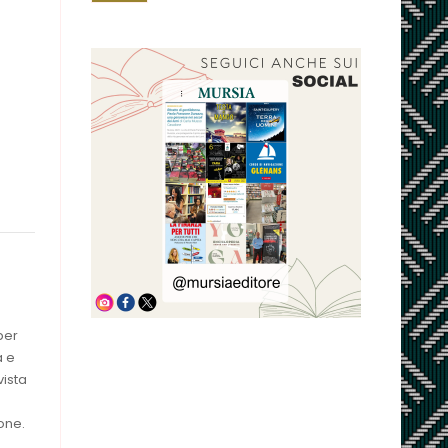
per
a e
vista
one.