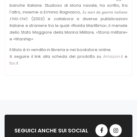
banche italiane. Studioso di storia navale, ha scritto, tra
l'altro, insieme a Erminio Bagnasco,
Le navi da guerra italiane
(2003) e collabora a diverse pubblicazioni
1940-1945
italiane e straniere tra le quali «Rivista Marittima», il mensile
dello Stato Maggiore della Marina Militare, «Storia militare»
e «Warship».
Il titolo è in vendita in libreria e nei bookstore online.
A seguire il link alla scheda del prodotto su
Amazon.it
e
Ibs.it
SEGUICI ANCHE SUI SOCIAL