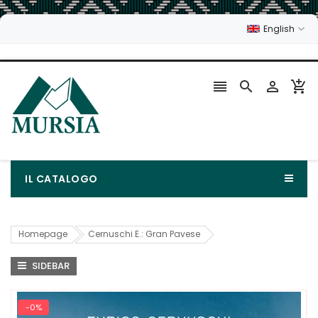
English




IL CATALOGO
Homepage
Cernuschi E.: Gran Pavese
SIDEBAR
-0%