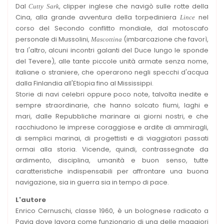
Dal
, clipper inglese che navigò sulle rotte della
Cutty Sark
Cina, alla grande avventura della torpediniera
nel
Lince
corso del Secondo conflitto mondiale, dal motoscafo
personale di Mussolini,
(imbarcazione che favorì,
Mascottina
tra l'altro, alcuni incontri galanti del Duce lungo le sponde
del Tevere), alle tante piccole unità armate senza nome,
italiane o straniere, che operarono negli specchi d'acqua
dalla Finlandia all'Etiopia fino al Mississippi.
Storie di navi celebri oppure poco note, talvolta inedite e
sempre straordinarie, che hanno solcato fiumi, laghi e
mari, dalle Repubbliche marinare ai giorni nostri, e che
racchiudono le imprese coraggiose e ardite di ammiragli,
di semplici marinai, di progettisti e di viaggiatori passati
ormai alla storia. Vicende, quindi, contrassegnate da
ardimento, disciplina, umanità e buon senso, tutte
caratteristiche indispensabili per affrontare una buona
navigazione, sia in guerra sia in tempo di pace.
L'autore
Enrico Cernuschi, classe 1960, è un bolognese radicato a
Pavia dove lavora come funzionario di una delle maggiori