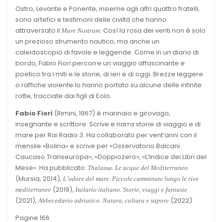
Ostro, Levante e Ponente, insieme agli altri quattro fratelli,
sono artefici e testimoni delle civiltà che hanno
attraversato il
. Così la rosa dei venti non è solo
Mare Nostrum
un prezioso strumento nautico, ma anche un
caleidoscopio di favole e leggende. Come in un diario di
bordo, Fabio Fiori percorre un viaggio affascinante e
poetico tra i miti e le storie, di ieri e di oggi. Brezze leggere
o raffiche violente lo hanno portato su alcune delle infinite
rotte, tracciate dai figli di Eolo.
Fabio Fiori
(Rimini, 1967) è marinaio e girovago,
insegnante e scrittore. Scrive e narra storie di viaggio e di
mare per Rai Radio 3. Ha collaborato per vent’anni con il
mensile «Bolina» e scrive per «Osservatorio Balcani
Caucaso Transeuropa», «Doppiozero», «L’Indice dei Libri del
Mese». Ha pubblicato:
Thalassa. Le acque del Mediterraneo
(Mursia, 2014),
L’odore del mare. Piccole camminate lungo le rive
(2019),
mediterranee
Isolario italiano. Storie, viaggi e fantasie
(2021),
(2022).
Abbecedario adriatico. Natura, cultura e sapore
Pagine 166