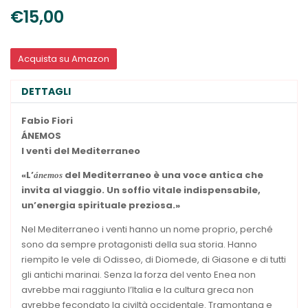
€15,00
Acquista su Amazon
DETTAGLI
Fabio Fiori
ÁNEMOS
I venti del Mediterraneo
«L’
del Mediterraneo è una voce antica che
ánemos
invita al viaggio. Un soffio vitale indispensabile,
un’energia spirituale preziosa.»
Nel Mediterraneo i venti hanno un nome proprio, perché
sono da sempre protagonisti della sua storia. Hanno
riempito le vele di Odisseo, di Diomede, di Giasone e di tutti
gli antichi marinai. Senza la forza del vento Enea non
avrebbe mai raggiunto l’Italia e la cultura greca non
avrebbe fecondato la civiltà occidentale. Tramontana e