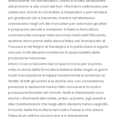
antichissime. Fin dal Neolitico l'uomo si è fatto affascinare
dal profumo e dai colori dei fiori. I Romani li coltivavano per
celebrare i trionfi di condottieri e imperatori o per rendere
più gradevoli cibi e bevande, mentre nel Medioevo
crescevano negli orti dei monasteri per adornare gli altari
e preparare decotti e medicine. In Italia la floricoltura
commerciale nacque nella seconda metà dell'Ottocento,
qualche anno prima della stessa Italia, nel Granducato di
Toscana e nel Regno di Sardegna e in particolare in Liguria
che per molti decenni mantenne la quasi totalità della
produzione nazionale.
Arturo Croci e Giovanni Serra ripercorrono per la prima
volta la storia della floricoltura italiana dalle origini ai giorni
nostri tracciandone le tappe fondamentali e fornendo un
ritratto di tutti gli uomini e le donne che con competenza,
passione e dedizione hanno fatto conoscere la nostra
produzione floreale nel mondo. Molti e interessanti sono
anche i riferimenti alle riviste, ai libri, ai premi, agli eventi e
alle manifestazioni che negli ultimi decenni hanno segnato
il mondo della floricoltura nel nostro Paese e che danno
l'idea di un settore ancora vivo e in espansione.