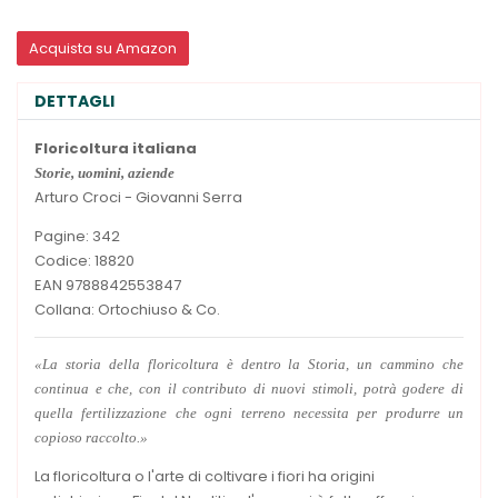
Acquista su Amazon
DETTAGLI
Floricoltura italiana
Storie, uomini, aziende
Arturo Croci - Giovanni Serra
Pagine: 342
Codice: 18820
EAN 9788842553847
Collana: Ortochiuso & Co.
«La storia della floricoltura è dentro la Storia, un cammino che
continua e che, con il contributo di nuovi stimoli, potrà godere di
quella fertilizzazione che ogni terreno necessita per produrre un
copioso raccolto.»
La floricoltura o l'arte di coltivare i fiori ha origini