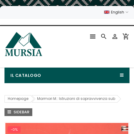
English




IL CATALOGO
Homepage
Marmori M.: Istruzioni di sopravvivenza sub
SIDEBAR
-0%