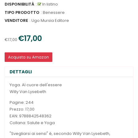
DISPONIBILITÀ
:
In listino
TIPO PRODOTTO
: Benessere
VENDITORE
:
Ugo Mursia Editore
€17,00
€17,00
Acquista su Amazon
DETTAGLI
Yoga. Al cuore dell'essere
Willy Van Lysebeth
Pagine: 244
Prezzo: 17,00
EAN: 9788842548362
Collana: Salute e Yoga
"Svegliarsi ai sensi" è, secondo Willy Van Lysebeth,