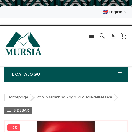
English




IL CATALOGO
Homepage
Van Lysebeth W.:Yoga. Al cuore dell'essere
SIDEBAR
-0%