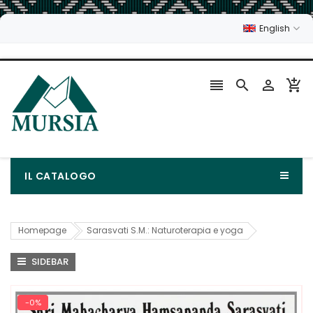
English




IL CATALOGO
Homepage
Sarasvati S.M.: Naturoterapia e yoga
SIDEBAR
-0%