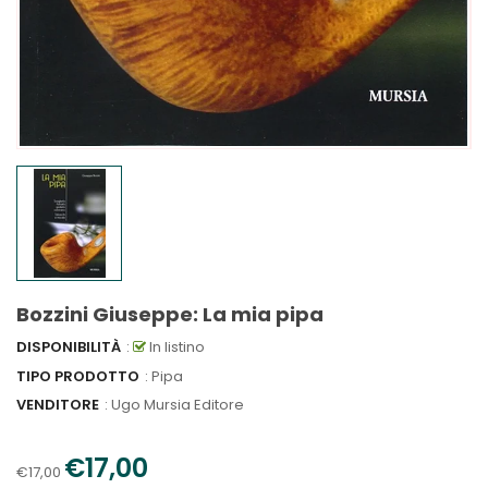
Bozzini Giuseppe: La mia pipa
DISPONIBILITÀ
:
In listino
TIPO PRODOTTO
: Pipa
VENDITORE
:
Ugo Mursia Editore
€17,00
€17,00