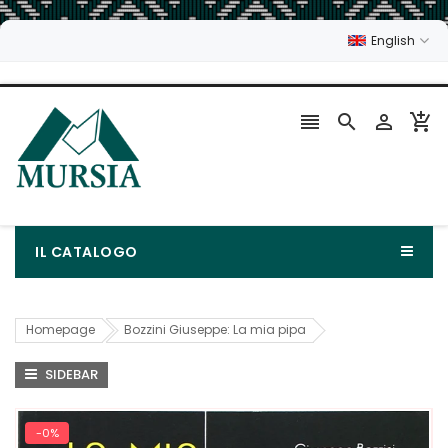
English




IL CATALOGO
Homepage
Bozzini Giuseppe: La mia pipa
SIDEBAR
-0%