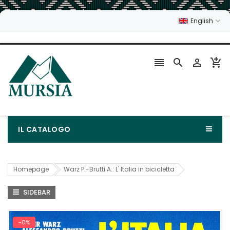
English




IL CATALOGO
Homepage
Warz P.-Brutti A.: L' Italia in bicicletta
SIDEBAR
-0%