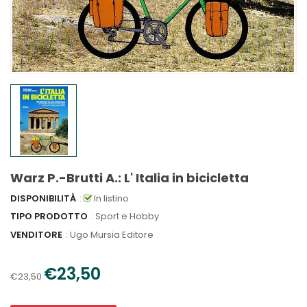
Warz P.-Brutti A.: L' Italia in bicicletta
DISPONIBILITÀ
:
In listino
TIPO PRODOTTO
: Sport e Hobby
VENDITORE
:
Ugo Mursia Editore
€23,50
€23,50