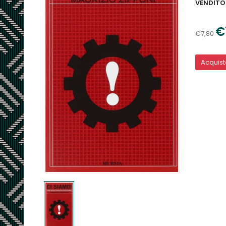
VENDITO
€
€7,80
Acquis