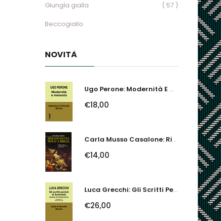
Giungla gialla
( 57 )
Beccogiallo
NOVITÀ
Ugo Perone: Modernità E Memoria
€18,00
Carla Musso Casalone: Ritratto Di Una Monaca Ribelle. Brigida Franzone,...
€14,00
Luca Grecchi: Gli Scritti Perduti Di Aristotele. Ipotesi Di Ricostruzione
€26,00