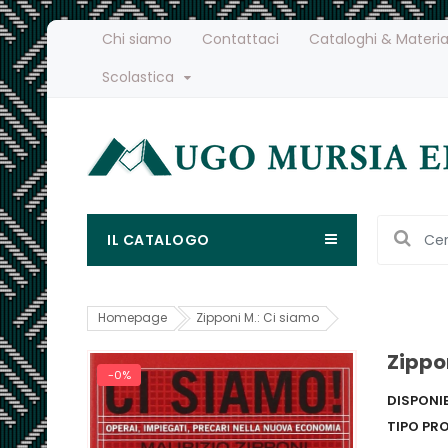
Chi siamo
Contattaci
Cataloghi & Materia
Scolastica
IL CATALOGO
Homepage
Zipponi M.: Ci siamo
Zippo
-0%
DISPONIB
TIPO PR