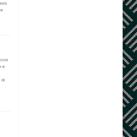
asia
te
ocia
e e
 di