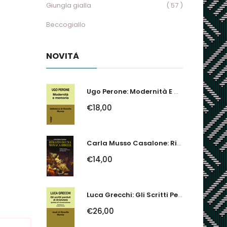
Giungla gialla
( 57 )
Beccogiallo
NOVITÀ
Ugo Perone: Modernità E Memoria
€18,00
Carla Musso Casalone: Ritratto Di Una Monaca Ribelle. Brigida Franzone,...
€14,00
Luca Grecchi: Gli Scritti Perduti Di Aristotele. Ipotesi Di Ricostruzione
€26,00