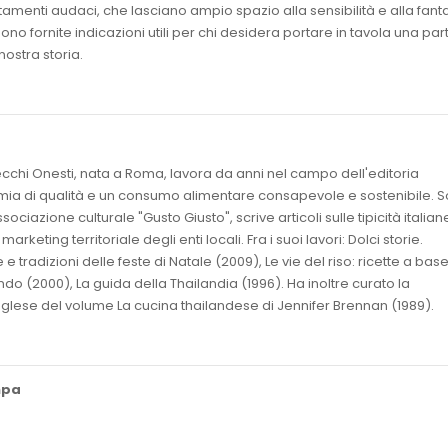
amenti audaci, che lasciano ampio spazio alla sensibilità e alla fant
ono fornite indicazioni utili per chi desidera portare in tavola una par
nostra storia.
chi Onesti, nata a Roma, lavora da anni nel campo dell'editoria
mia di qualità e un consumo alimentare consapevole e sostenibile. S
sociazione culturale "Gusto Giusto", scrive articoli sulle tipicità italian
 marketing territoriale degli enti locali. Fra i suoi lavori: Dolci storie.
 e tradizioni delle feste di Natale (2009), Le vie del riso: ricette a base
ondo (2000), La guida della Thailandia (1996). Ha inoltre curato la
inglese del volume La cucina thailandese di Jennifer Brennan (1989).
mpa