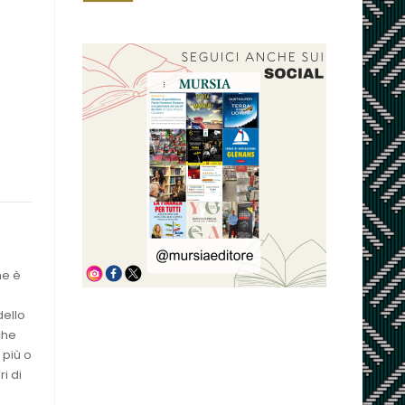
he è
dello
 che
 più o
i di
i