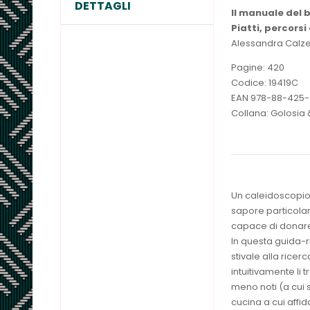
DETTAGLI
Il manuale del 
Piatti, percorsi
Alessandra Calze
Pagine: 420
Codice: 19419C
EAN 978-88-425
Collana: Golosia
Un caleidoscopio d
sapore particolar
capace di donare
In questa guida-ri
stivale alla ricerc
intuitivamente li 
meno noti (a cui s
cucina a cui affida