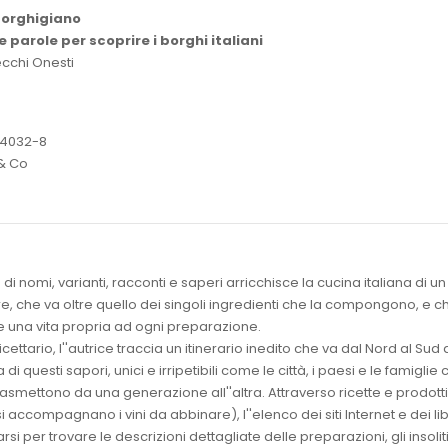
borghigiano
 e parole per scoprire i borghi italiani
cchi Onesti
-4032-8
 & Co
i nomi, varianti, racconti e saperi arricchisce la cucina italiana di un
e, che va oltre quello dei singoli ingredienti che la compongono, e c
 una vita propria ad ogni preparazione.
cettario, l''autrice traccia un itinerario inedito che va dal Nord al Sud 
a di questi sapori, unici e irripetibili come le città, i paesi e le famiglie
trasmettono da una generazione all''altra. Attraverso ricette e prodotti
i accompagnano i vini da abbinare), l''elenco dei siti Internet e dei libr
rsi per trovare le descrizioni dettagliate delle preparazioni, gli insolit