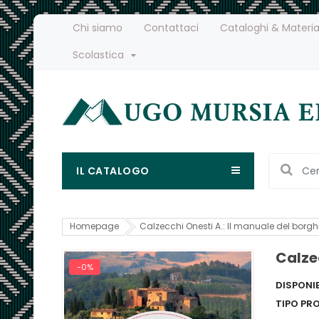
Chi siamo
Contattaci
Cataloghi & Materia
Scolastica
IL CATALOGO
Homepage
Calzecchi Onesti A.: Il manuale del borg
Calze
-0%
DISPONIB
TIPO PR