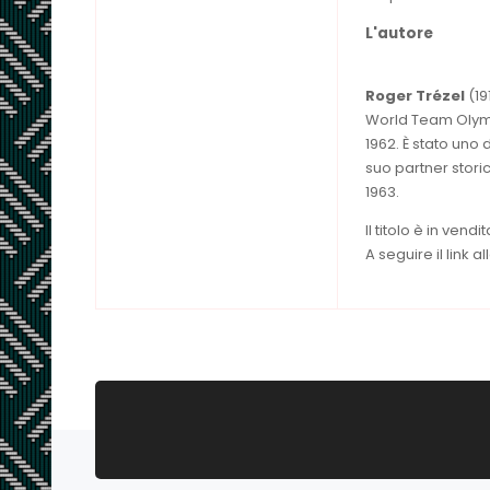
L'autore
Roger Trézel
(19
World Team Olymp
1962. È stato uno 
suo partner storic
1963.
Il titolo è in vend
A seguire il link 