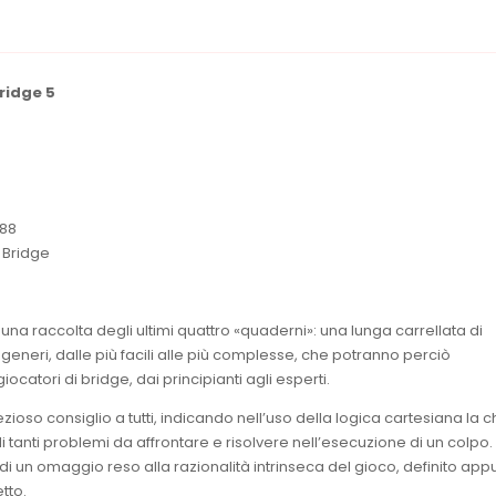
bridge 5
88
- Bridge
na raccolta degli ultimi quattro «quaderni»: una lunga carrellata di
i generi, dalle più facili alle più complesse, che potranno perciò
 giocatori di bridge, dai principianti agli esperti.
zioso consiglio a tutti, indicando nell’uso della logica cartesiana la 
i tanti problemi da affrontare e risolvere nell’esecuzione di un colpo. 
ta di un omaggio reso alla razionalità intrinseca del gioco, definito app
etto.