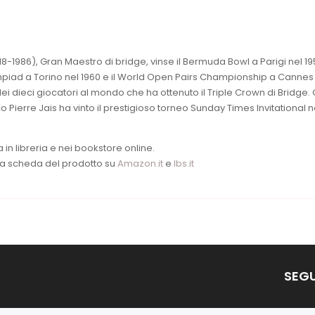
18-1986), Gran Maestro di bridge, vinse il Bermuda Bowl a Parigi nel 195
iad a Torino nel 1960 e il World Open Pairs Championship a Cannes
dei dieci giocatori al mondo che ha ottenuto il Triple Crown di Bridge. 
o Pierre Jais ha vinto il prestigioso torneo Sunday Times Invitational n
ita in libreria e nei bookstore online.
alla scheda del prodotto su
Amazon.it
e
Ibs.it
SEGU