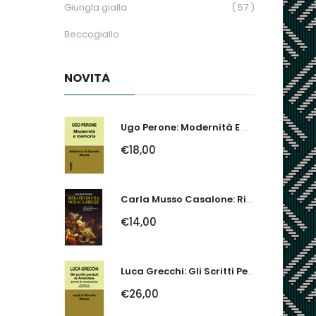
Giungla gialla
( 57 )
Beccogiallo
NOVITÀ
Ugo Perone: Modernità E Memoria
€18,00
Carla Musso Casalone: Ritratto Di Una Monaca Ribelle. Brigida Franzone,...
€14,00
Luca Grecchi: Gli Scritti Perduti Di Aristotele. Ipotesi Di Ricostruzione
€26,00