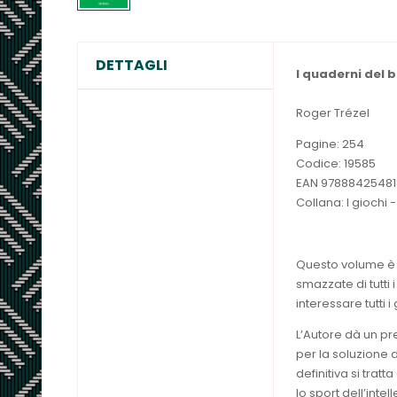
DETTAGLI
I quaderni del 
Roger Trézel
Pagine: 254
Codice: 19585
EAN 97888425481
Collana: I giochi 
Questo volume è u
smazzate di tutti 
interessare tutti i
L’Autore dà un pre
per la soluzione d
definitiva si trat
lo sport dell’intell