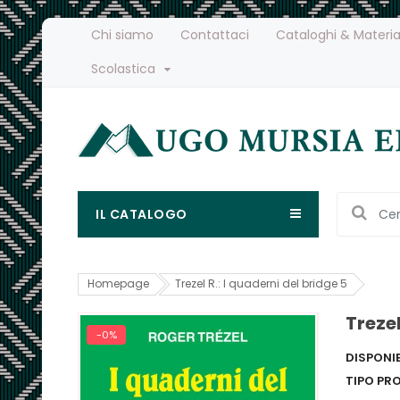
Chi siamo
Contattaci
Cataloghi & Materia
Scolastica
IL CATALOGO
Homepage
Trezel R.: I quaderni del bridge 5
Trezel
-0%
DISPONIB
TIPO PR