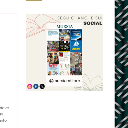
chiave
In
unto