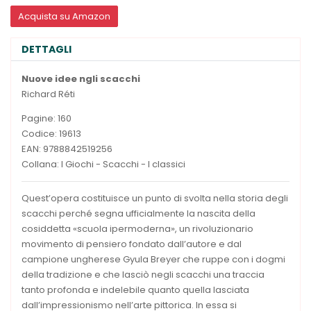
Acquista su Amazon
DETTAGLI
Nuove idee ngli scacchi
Richard Réti
Pagine: 160
Codice: 19613
EAN: 9788842519256
Collana: I Giochi - Scacchi - I classici
Quest’opera costituisce un punto di svolta nella storia degli
scacchi perché segna ufficialmente la nascita della
cosiddetta «scuola ipermoderna», un rivoluzionario
movimento di pensiero fondato dall’autore e dal
campione ungherese Gyula Breyer che ruppe con i dogmi
della tradizione e che lasciò negli scacchi una traccia
tanto profonda e indelebile quanto quella lasciata
dall’impressionismo nell’arte pittorica. In essa si