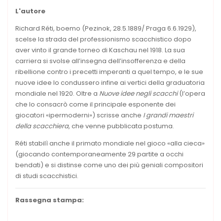
L'autore
Richard Réti, boemo (Pezinok, 28.5.1889/ Praga 6.6.1929),
scelse la strada del professionismo scacchistico dopo
aver vinto il grande torneo di Kaschau nel 1918. La sua
carriera si svolse all’insegna dell’insofferenza e della
ribellione contro i precetti imperanti a quel tempo, e le sue
nuove idee lo condussero infine ai vertici della graduatoria
mondiale nel 1920. Oltre a
Nuove idee negli scacchi
(l’opera
che lo consacrò come il principale esponente dei
giocatori «ipermoderni») scrisse anche
I grandi maestri
della scacchiera
, che venne pubblicata postuma.
Réti stabilì anche il primato mondiale nel gioco «alla cieca»
(giocando contemporaneamente 29 partite a occhi
bendati) e si distinse come uno dei più geniali compositori
di studi scacchistici.
Rassegna stampa: