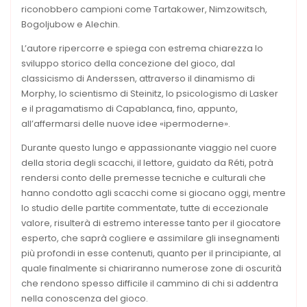
riconobbero campioni come Tartakower, Nimzowitsch,
Bogoljubow e Alechin.
L’autore ripercorre e spiega con estrema chiarezza lo
sviluppo storico della concezione del gioco, dal
classicismo di Anderssen, attraverso il dinamismo di
Morphy, lo scientismo di Steinitz, lo psicologismo di Lasker
e il pragamatismo di Capablanca, fino, appunto,
all’affermarsi delle nuove idee «ipermoderne».
Durante questo lungo e appassionante viaggio nel cuore
della storia degli scacchi, il lettore, guidato da Réti, potrà
rendersi conto delle premesse tecniche e culturali che
hanno condotto agli scacchi come si giocano oggi, mentre
lo studio delle partite commentate, tutte di eccezionale
valore, risulterà di estremo interesse tanto per il giocatore
esperto, che saprà cogliere e assimilare gli insegnamenti
più profondi in esse contenuti, quanto per il principiante, al
quale finalmente si chiariranno numerose zone di oscurità
che rendono spesso difficile il cammino di chi si addentra
nella conoscenza del gioco.