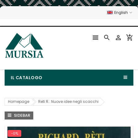
English




IL CATALOGO
Homepage
Reti R.: Nuove idee negli scacchi
SIDEBAR
-0%