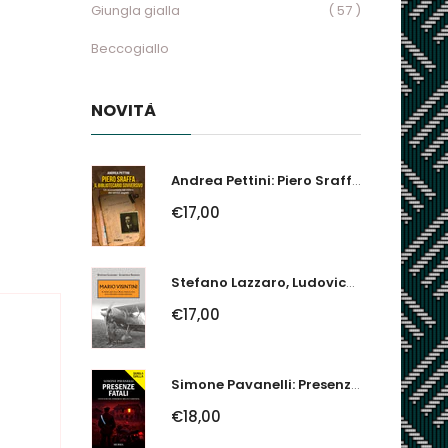
Giungla gialla
( 57 )
Beccogiallo
NOVITÀ
Andrea Pettini: Piero Sraffa, Il Bibliotecario Sovversivo. Un Economista Nel...
€17,00
Stefano Lazzaro, Ludovico Slongo: Mario Visintini. Il Primo Asso Della...
€17,00
Simone Pavanelli: Presenze Fatali. I Fantasmi Del Ferrarese Urlano Giustizia
€18,00