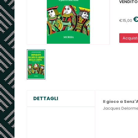
VENDITO
€
€15,00
Acquis
DETTAGLI
Il gioco a Senz'
Jacques Delorm