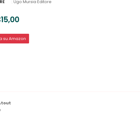
RE
:
Ugo Mursia Editore
15,00
ta su Amazon
Atout
e