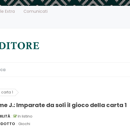
le Extra
Comunicati
 carta 1
e J.: Imparate da soli il gioco della carta 1
ILITÀ
:
In listino
ODOTTO
: Giochi