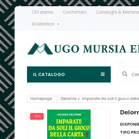
Chi siamo
Contattaci
Cataloghi & Materia
Scolastica
IL CATALOGO
Homepage
Delorme J.: Imparate da soli il gioco della
Delorm
-0%
DISPONIB
TIPO PR