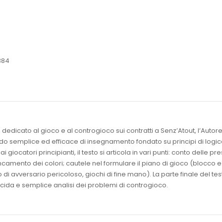
384
dedicato al gioco e al controgioco sui contratti a Senz’Atout, l’Autor
o semplice ed efficace di insegnamento fondato su principi di logi
ai giocatori principianti, il testo si articola in vari punti: conto delle pr
camento dei colori; cautele nel formulare il piano di gioco (blocco e
di avversario pericoloso, giochi di fine mano). La parte finale del tes
cida e semplice analisi dei problemi di controgioco.