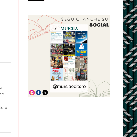
e
ca
ese
to è