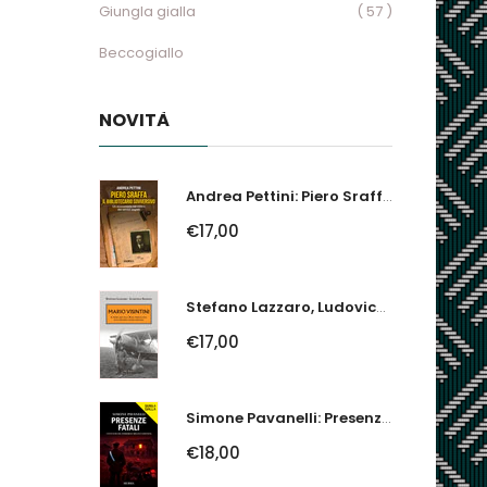
Giungla gialla
( 57 )
Beccogiallo
NOVITÀ
Andrea Pettini: Piero Sraffa, Il Bibliotecario Sovversivo. Un Economista Nel...
€17,00
Stefano Lazzaro, Ludovico Slongo: Mario Visintini. Il Primo Asso Della...
€17,00
Simone Pavanelli: Presenze Fatali. I Fantasmi Del Ferrarese Urlano Giustizia
€18,00