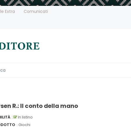
le Extra
Comunicati
sen R.: Il conto della mano
ILITÀ
:
In listino
ODOTTO
: Giochi