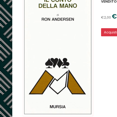
VENDITO
€
€2,00
Acquis