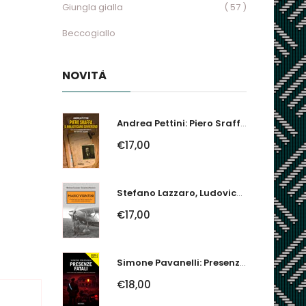
Giungla gialla
( 57 )
Beccogiallo
NOVITÀ
Andrea Pettini: Piero Sraffa, Il Bibliotecario Sovversivo. Un Economista Nel...
€17,00
Stefano Lazzaro, Ludovico Slongo: Mario Visintini. Il Primo Asso Della...
€17,00
Simone Pavanelli: Presenze Fatali. I Fantasmi Del Ferrarese Urlano Giustizia
€18,00