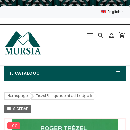
English




IL CATALOGO
Homepage
Trezel R.: I quaderni del bridge 6
SIDEBAR
-0%