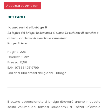
Acquista su Amazon
DETTAGLI
I quaderni del bridge 6
La logica del bridge: la domanda di slams. Le richieste di manches a
colore. Le richieste di manches a senza atout
Roger Trézel
Pagine: 226
Codice: 19792
Prezzo: 17,50
EAN: 9788842519799
Collana: Biblioteca dei giochi - Bridge
Il lettore appassionato di bridge ritroverà anche in questo
sesto volume dei famosi «quaderni» di Trézel un'ampia