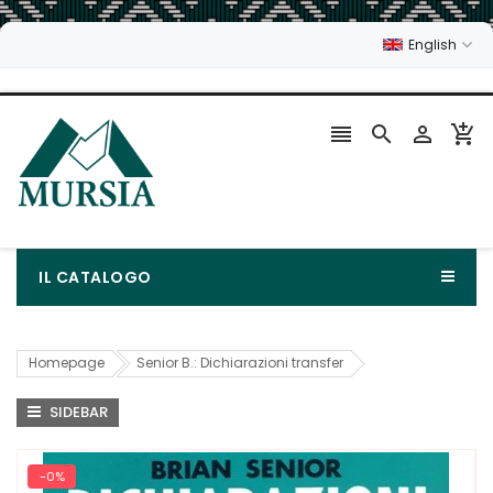
English




IL CATALOGO
Homepage
Senior B.: Dichiarazioni transfer
SIDEBAR
-0%