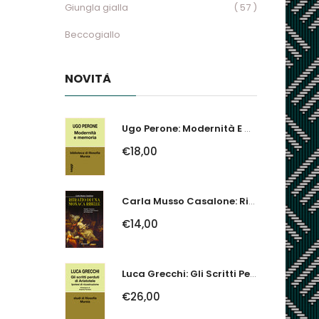
Giungla gialla
( 57 )
Beccogiallo
NOVITÀ
Ugo Perone: Modernità E Memoria
€18,00
Carla Musso Casalone: Ritratto Di Una Monaca Ribelle. Brigida Franzone,...
€14,00
Luca Grecchi: Gli Scritti Perduti Di Aristotele. Ipotesi Di Ricostruzione
€26,00