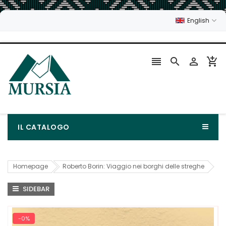
English




IL CATALOGO
Homepage
Roberto Borin: Viaggio nei borghi delle streghe
SIDEBAR
-0%