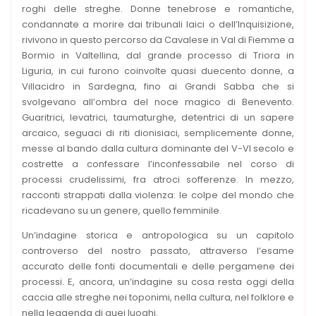
roghi delle streghe. Donne tenebrose e romantiche,
condannate a morire dai tribunali laici o dell’Inquisizione,
rivivono in questo percorso da Cavalese in Val di Fiemme a
Bormio in Valtellina, dal grande processo di Triora in
Liguria, in cui furono coinvolte quasi duecento donne, a
Villacidro in Sardegna, fino ai Grandi Sabba che si
svolgevano all’ombra del noce magico di Benevento.
Guaritrici, levatrici, taumaturghe, detentrici di un sapere
arcaico, seguaci di riti dionisiaci, semplicemente donne,
messe al bando dalla cultura dominante del V-VI secolo e
costrette a confessare l’inconfessabile nel corso di
processi crudelissimi, fra atroci sofferenze. In mezzo,
racconti strappati dalla violenza: le colpe del mondo che
ricadevano su un genere, quello femminile.
Un’indagine storica e antropologica su un capitolo
controverso del nostro passato, attraverso l’esame
accurato delle fonti documentali e delle pergamene dei
processi. E, ancora, un’indagine su cosa resta oggi della
caccia alle streghe nei toponimi, nella cultura, nel folklore e
nella leggenda di quei luoghi.