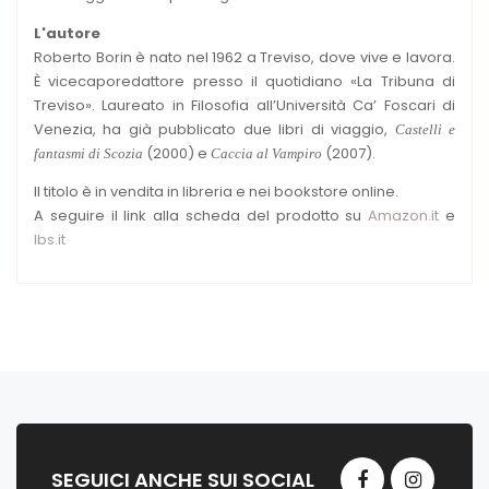
L'autore
Roberto Borin è nato nel 1962 a Treviso, dove vive e lavora.
È vicecaporedattore presso il quotidiano «La Tribuna di
Treviso». Laureato in Filosofia all’Università Ca’ Foscari di
Venezia, ha già pubblicato due libri di viaggio,
Castelli e
(2000) e
(2007).
fantasmi di Scozia
Caccia al Vampiro
Il titolo è in vendita in libreria e nei bookstore online.
A seguire il link alla scheda del prodotto su
Amazon.it
e
Ibs.it
SEGUICI ANCHE SUI SOCIAL