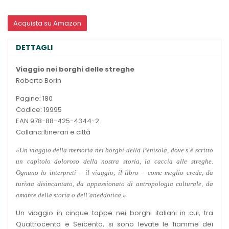
Acquista su Amazon
DETTAGLI
Viaggio nei borghi delle streghe
Roberto Borin
Pagine: 180
Codice: 19995
EAN 978-88-425-4344-2
Collana:Itinerari e città
«Un viaggio della memoria nei borghi della Penisola, dove s’è scritto
un capitolo doloroso della nostra storia, la caccia alle streghe.
Ognuno lo interpreti – il viaggio, il libro – come meglio crede, da
turista disincantato, da appassionato di antropologia culturale, da
amante della storia o dell’aneddotica.»
Un viaggio in cinque tappe nei borghi italiani in cui, tra
Quattrocento e Seicento, si sono levate le fiamme dei