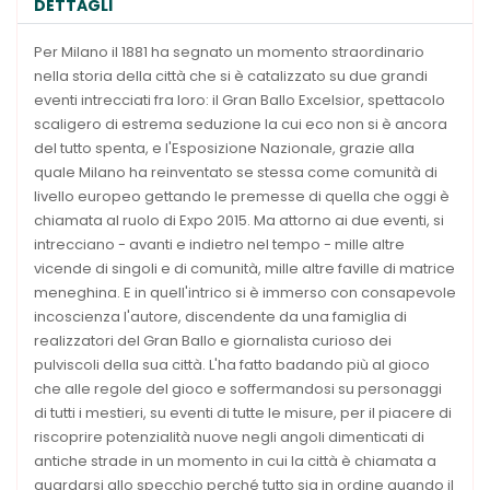
DETTAGLI
Per Milano il 1881 ha segnato un momento straordinario
nella storia della città che si è catalizzato su due grandi
eventi intrecciati fra loro: il Gran Ballo Excelsior, spettacolo
scaligero di estrema seduzione la cui eco non si è ancora
del tutto spenta, e l'Esposizione Nazionale, grazie alla
quale Milano ha reinventato se stessa come comunità di
livello europeo gettando le premesse di quella che oggi è
chiamata al ruolo di Expo 2015. Ma attorno ai due eventi, si
intrecciano - avanti e indietro nel tempo - mille altre
vicende di singoli e di comunità, mille altre faville di matrice
meneghina. E in quell'intrico si è immerso con consapevole
incoscienza l'autore, discendente da una famiglia di
realizzatori del Gran Ballo e giornalista curioso dei
pulviscoli della sua città. L'ha fatto badando più al gioco
che alle regole del gioco e soffermandosi su personaggi
di tutti i mestieri, su eventi di tutte le misure, per il piacere di
riscoprire potenzialità nuove negli angoli dimenticati di
antiche strade in un momento in cui la città è chiamata a
guardarsi allo specchio perché tutto sia in ordine quando il