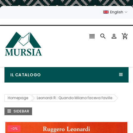
English




IL CATALOGO
Homepage
Leonardi R.: Quando Milano faceva faville
SIDEBAR
-0%