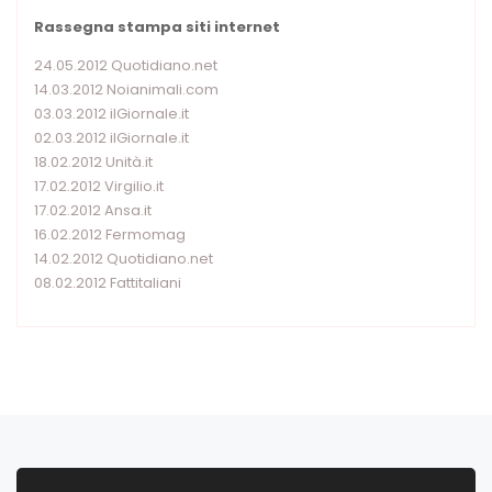
Rassegna stampa siti internet
24.05.2012 Quotidiano.net
14.03.2012 Noianimali.com
03.03.2012 ilGiornale.it
02.03.2012 ilGiornale.it
18.02.2012 Unità.it
17.02.2012 Virgilio.it
17.02.2012 Ansa.it
16.02.2012 Fermomag
14.02.2012 Quotidiano.net
08.02.2012 Fattitaliani