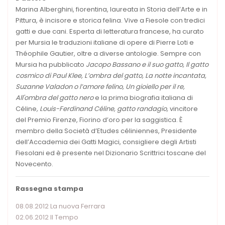
Marina Alberghini, fiorentina, laureata in Storia dell’Arte e in
Pittura, è incisore e storica felina. Vive a Fiesole con tredici
gatti e due cani. Esperta di letteratura francese, ha curato
per Mursia le traduzioni italiane di opere di Pierre Loti e
Théophile Gautier, oltre a diverse antologie. Sempre con
Mursia ha pubblicato
Jacopo Bassano e il suo gatto, Il gatto
cosmico di Paul Klee, L’ombra del gatto, La notte incantata,
Suzanne Valadon o l’amore felino, Un gioiello per il re,
All'ombra del gatto nero
e la prima biografia italiana di
Céline
, Louis-Ferdinand Céline, gatto randagio,
vincitore
del Premio Firenze, Fiorino d’oro per la saggistica. È
membro della Società d’Etudes céliniennes, Presidente
dell’Accademia dei Gatti Magici, consigliere degli Artisti
Fiesolani ed è presente nel Dizionario Scrittrici toscane del
Novecento.
Rassegna stampa
08.08.2012 La nuova Ferrara
02.06.2012 Il Tempo