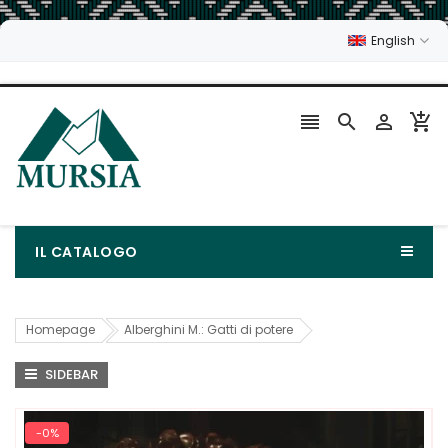
English




IL CATALOGO
Homepage
Alberghini M.: Gatti di potere
SIDEBAR
-0%