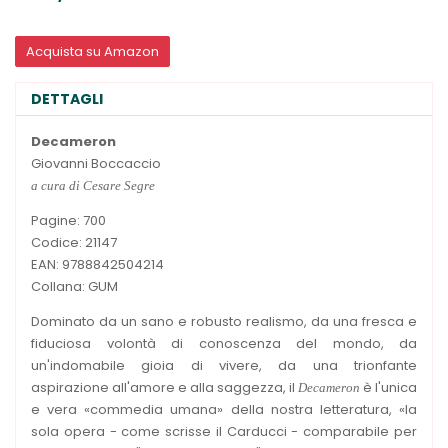
Acquista su Amazon
DETTAGLI
Decameron
Giovanni Boccaccio
a cura di Cesare Segre
Pagine: 700
Codice: 21147
EAN: 9788842504214
Collana: GUM
Dominato da un sano e robusto realismo, da una fresca e
fiduciosa volontà di conoscenza del mondo, da
un'indomabile gioia di vivere, da una trionfante
aspirazione all'amore e alla saggezza, il
è l'unica
Decameron
e vera «commedia umana» della nostra letteratura, «la
sola opera - come scrisse il Carducci - comparabile per