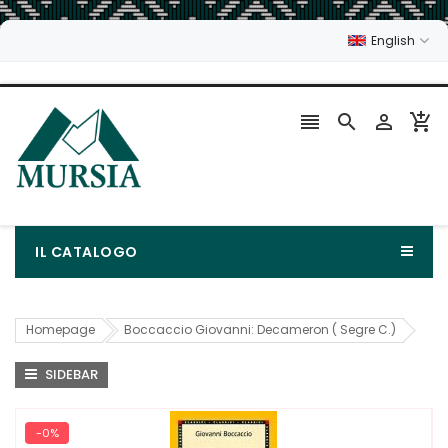
English




IL CATALOGO
Homepage
Boccaccio Giovanni: Decameron ( Segre C.)
SIDEBAR
-0%