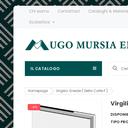
Chi siamo
Contattaci
Cataloghi & Materia
Scolastica
IL CATALOGO
Homepage
Virgilio: Eneide ( Della Corte F.)
Virgil
-0%
DISPONIB
TIPO PR