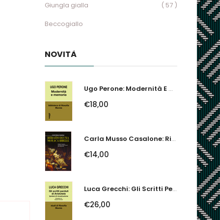
Giungla gialla
( 57 )
Beccogiallo
NOVITÀ
Ugo Perone: Modernità E Memoria
€18,00
Carla Musso Casalone: Ritratto Di Una Monaca Ribelle. Brigida Franzone,...
€14,00
Luca Grecchi: Gli Scritti Perduti Di Aristotele. Ipotesi Di Ricostruzione
€26,00