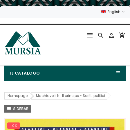
English




IL CATALOGO
Homepage
Machiavelli N.: Il principe - Scritti politici
SIDEBAR
-0%