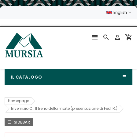
English




IL CATALOGO
Homepage
Invernizio C.: Il treno della morte (presentazione di Fedi R.)
SIDEBAR